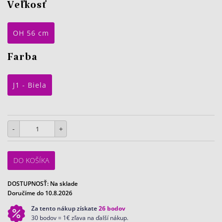
Veľkosť
OH 56 cm
Farba
J1 - Biela
-
+
DO KOŠÍKA
DOSTUPNOSŤ:
Na sklade
Doručíme do 10.8.2026
Za tento nákup získate
26
bodov
30 bodov = 1€ zľava na ďalší nákup.