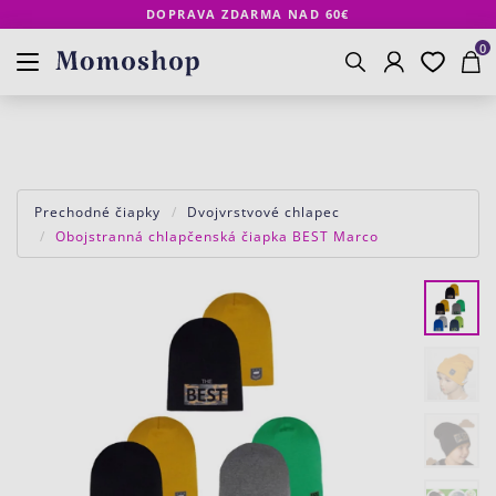
DOPRAVA ZDARMA NAD 60€
Prihlásenie
Obľúbené
Košík
www.momoshop.sk
0
Vyhľadávanie
Prechodné čiapky
Dvojvrstvové chlapec
Obojstranná chlapčenská čiapka BEST Marco