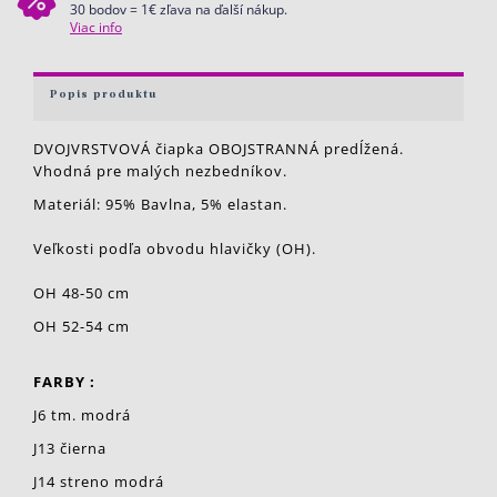
30 bodov = 1€ zľava na ďalší nákup.
Viac info
Popis produktu
DVOJVRSTVOVÁ čiapka OBOJSTRANNÁ predĺžená.
Vhodná pre malých nezbedníkov.
Materiál: 95% Bavlna, 5% elastan.
Veľkosti podľa obvodu hlavičky (OH).
OH 48-50 cm
OH 52-54 cm
FARBY :
J6 tm. modrá
J13 čierna
J14 streno modrá