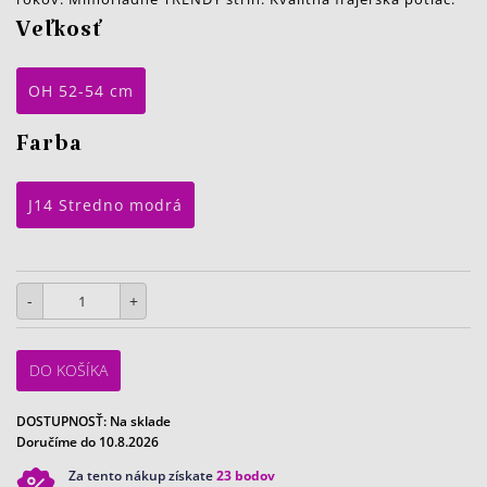
Veľkosť
OH 52-54 cm
Farba
J14 Stredno modrá
-
+
DO KOŠÍKA
DOSTUPNOSŤ:
Na sklade
Doručíme do 10.8.2026
Za tento nákup získate
23
bodov