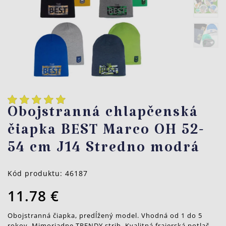
Obojstranná chlapčenská
čiapka BEST Marco OH 52-
54 cm J14 Stredno modrá
Kód produktu:
46187
11.78 €
Obojstranná čiapka, predĺžený model. Vhodná od 1 do 5
rokov. Mimoriadne TRENDY strih. Kvalitná frajerská potlač.