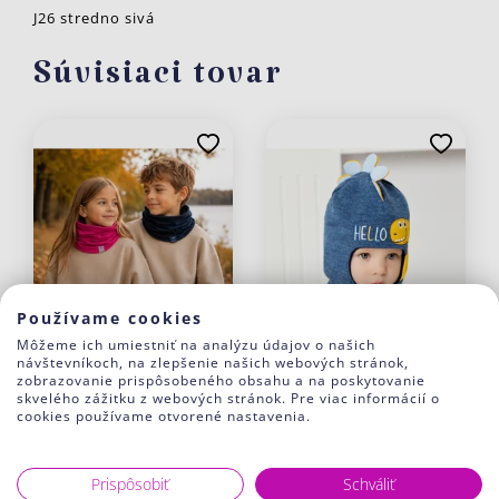
J26 stredno sivá
Súvisiaci tovar
Používame cookies
Môžeme ich umiestniť na analýzu údajov o našich
návštevníkoch, na zlepšenie našich webových stránok,
zobrazovanie prispôsobeného obsahu a na poskytovanie
skvelého zážitku z webových stránok. Pre viac informácií o
Šatka Tunel Color
Chlapčenská kukla
cookies používame otvorené nastavenia.
DINO
8.50 €
14.35 €
Prispôsobiť
Schváliť
J20 Stredno ružová
J21 Svetlo fialová
J33 Kráľovsky modrá