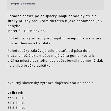
Popis produktu
Parádne detské polodupačky. Majú pohodlný strih a
široký pružný pás, ktoré dieťatko nijako neobmedzuje v
pohybe.
Materiál: 100% bavlna.
Polodupačky sú jedným z najobľúbenejších kúskov pre
novorodencov a batoľatá.
Polodupačky zakrývajú telo dieťaťa od pása dole
vrátane nožičiek a v páse majú všitú gumu, ktorá ich
drží na mieste bez toho, aby spôsobovali nadmerný tlak
na citlivé bruško bábätka.
Kvalitný slovenský výrobca dojčenského oblečenia.
Veľkosti:
56 0-1 mes.
62 1-3 mes.
68 3-6 mes.