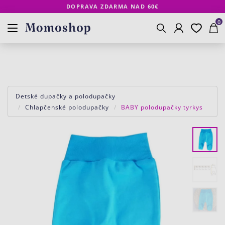
DOPRAVA ZDARMA NAD 60€
Prihlásenie
Obľúbené
Košík
www.momoshop.sk
0
Vyhľadávanie
Detské dupačky a polodupačky
Chlapčenské polodupačky
BABY polodupačky tyrkys