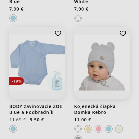
Blue
White
7.90 €
7.90 €
-19%
BODY zavinovacie ZOE
Kojenecká čiapka
Blue a Podbradník
Domka Rebro
11.69 €
9.50 €
11.00 €