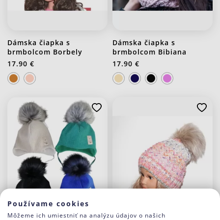
Dámska čiapka s
Dámska čiapka s
brmbolcom Borbely
brmbolcom Bibiana
17.90 €
17.90 €
J20 Stredno ružová
Používame cookies
Môžeme ich umiestniť na analýzu údajov o našich