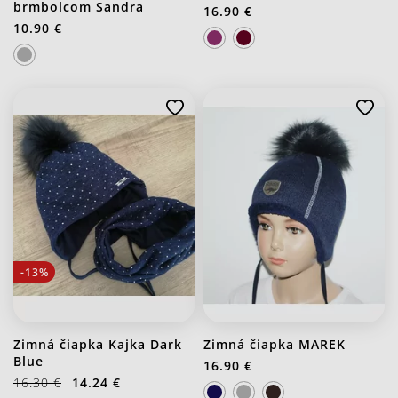
brmbolcom Sandra
16.90 €
10.90 €
J30 Stredno bordová
-13%
Zimná čiapka Kajka Dark
Zimná čiapka MAREK
Blue
16.90 €
16.30 €
14.24 €