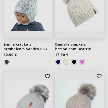
Zimná čiapka s
Dámska čiapka s
brmbolcom Sandra BOY
brmbolcom Beatrix
10.90 €
17.90 €
J20 Stredno ružová