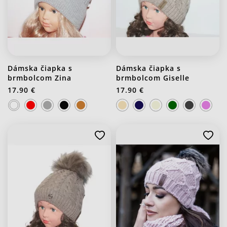
Dámska čiapka s
Dámska čiapka s
brmbolcom Zina
brmbolcom Giselle
17.90 €
17.90 €
J20 Stredno ružová