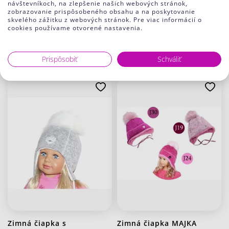
návštevníkoch, na zlepšenie našich webových stránok,
zobrazovanie prispôsobeného obsahu a na poskytovanie
Čiapka s brmbolcom
Čiapka na zimu s
skvelého zážitku z webových stránok. Pre viac informácií o
cookies používame otvorené nastavenia.
Kasper UltraComfort
brmbolcom INEZ
16.90 €
13.22 €
J31 Stredno zelená
Prispôsobiť
Schváliť
Zimná čiapka s
Zimná čiapka MAJKA