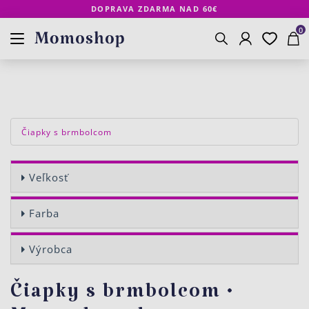
DOPRAVA ZDARMA NAD 60€
Prihlásenie
Obľúbené
Košík
www.momoshop.sk
0
Vyhľadávanie
Čiapky s brmbolcom
Veľkosť
Farba
Výrobca
Čiapky s brmbolcom •