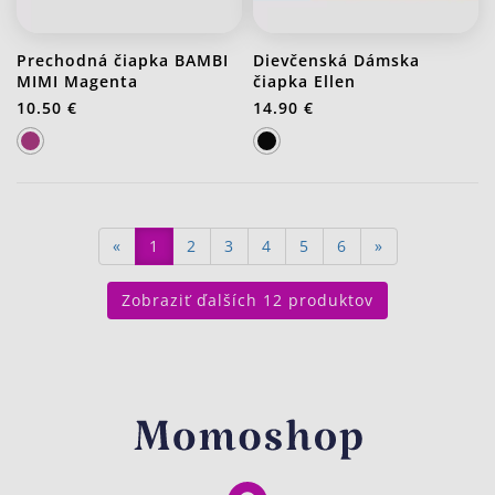
Prechodná čiapka BAMBI
Dievčenská Dámska
MIMI Magenta
čiapka Ellen
10.50 €
14.90 €
«
1
2
3
4
5
6
»
Zobraziť ďalších 12 produktov