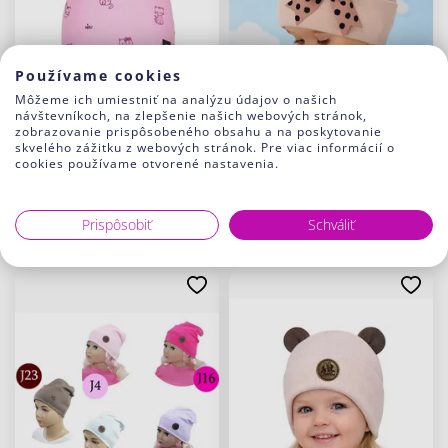
Používame cookies
Môžeme ich umiestniť na analýzu údajov o našich
návštevníkoch, na zlepšenie našich webových stránok,
zobrazovanie prispôsobeného obsahu a na poskytovanie
skvelého zážitku z webových stránok. Pre viac informácií o
cookies používame otvorené nastavenia.
Dievčenská čiapka Liora
Dievčenská čiapka MIRI
10.90 €
10.90 €
Prispôsobiť
Schváliť
J20 Stredno ružová