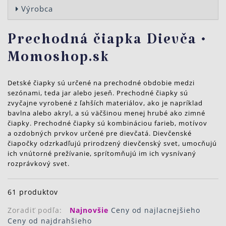
Výrobca
Prechodná čiapka Dievča •
Momoshop.sk
Detské čiapky sú určené na prechodné obdobie
medzi
sezónami
, teda jar alebo jeseň.
Prechodné čiapky sú
zvyčajne vyrobené z ľahších materiálov, ako je napríklad
bavlna alebo akryl, a sú väčšinou menej hrubé ako zimné
čiapky.
Prechodné čiapky sú kombináciou farieb, motívov
a ozdobných prvkov určené pre dievčatá. Dievčenské
čiapočky odzrkadľujú prirodzený dievčenský svet, umocňujú
ich vnútorné prežívanie, sprítomňujú im ich vysnívaný
rozprávkový svet.
61 produktov
Zoradiť podľa:
Najnovšie
Ceny od najlacnejšieho
Ceny od najdrahšieho