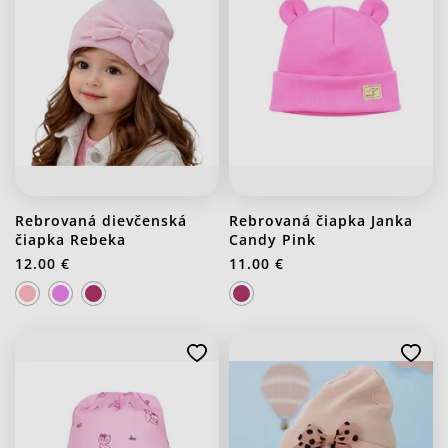
Rebrovaná dievčenská
Rebrovaná čiapka Janka
čiapka Rebeka
Candy Pink
12.00 €
11.00 €
J20 Stredno ružová