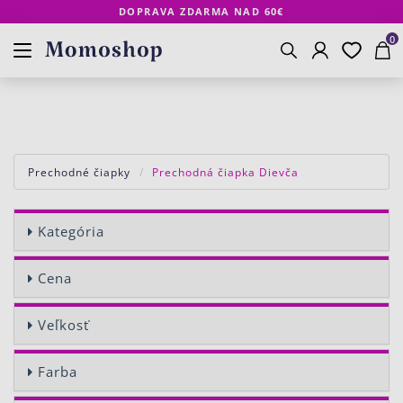
DOPRAVA ZDARMA NAD 60€
Prihlásenie
Obľúbené
Košík
www.momoshop.sk
0
Vyhľadávanie
Prechodné čiapky
Prechodná čiapka Dievča
Kategória
Cena
Veľkosť
Farba