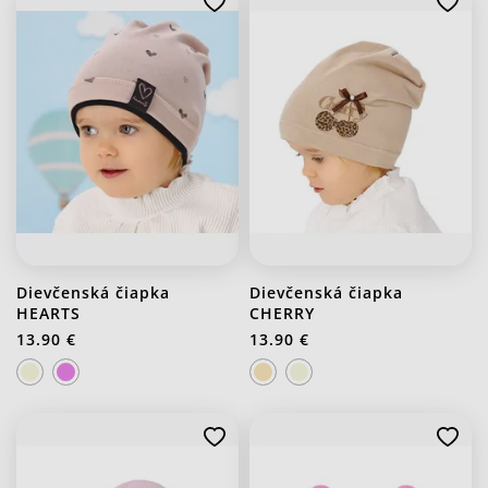
Dievčenská čiapka
Dievčenská čiapka
HEARTS
CHERRY
13.90 €
13.90 €
J20 Stredno ružová