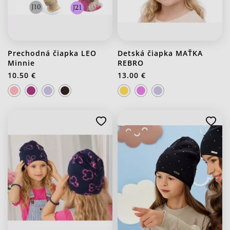
Prechodná čiapka LEO
Detská čiapka MAŤKA
Minnie
REBRO
10.50 €
13.00 €
J21 Svetlo fialová
J20 Stredno ružová
J21 Svetlo fialová