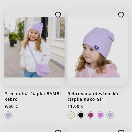
Prechodná čiapka BAMBI
Rebrovaná dievčenská
Rebro
čiapka Kuko Girl
9.50 €
11.00 €
J21 Svetlo fialová
J20 Stredno ružová
J21 Svetlo fialová