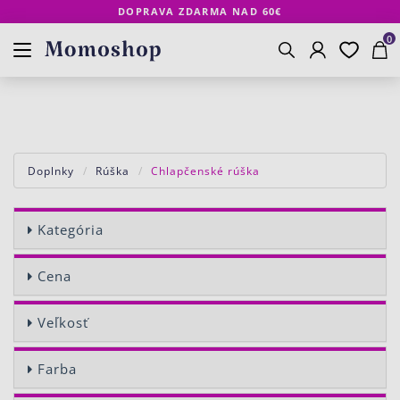
DOPRAVA ZDARMA NAD 60€
Prihlásenie
Obľúbené
Košík
www.momoshop.sk
0
Vyhľadávanie
Doplnky
Rúška
Chlapčenské rúška
Kategória
Cena
Veľkosť
Farba