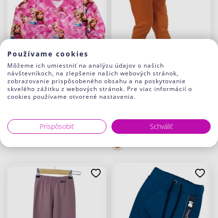
Používame cookies
Môžeme ich umiestniť na analýzu údajov o našich
-16%
-25%
návštevníkoch, na zlepšenie našich webových stránok,
zobrazovanie prispôsobeného obsahu a na poskytovanie
skvelého zážitku z webových stránok. Pre viac informácií o
cookies používame otvorené nastavenia.
Dievčenská mikina Frozen
Dievčenské zateplené
legíny Cinnamon
23.60 €
19.90 €
Prispôsobiť
Schváliť
13.22 €
9.90 €