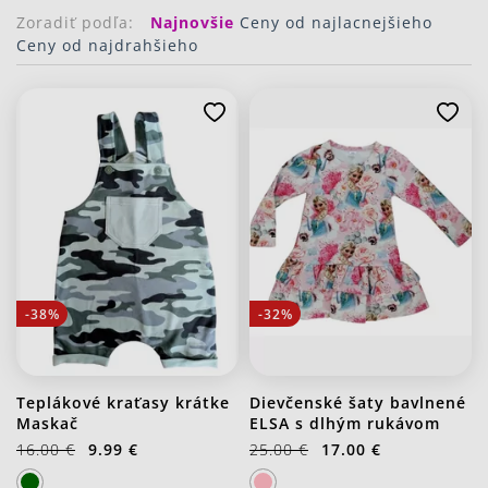
Zoradiť podľa:
Najnovšie
Ceny od najlacnejšieho
Ceny od najdrahšieho
-38%
-32%
Teplákové kraťasy krátke
Dievčenské šaty bavlnené
Maskač
ELSA s dlhým rukávom
16.00 €
9.99 €
25.00 €
17.00 €