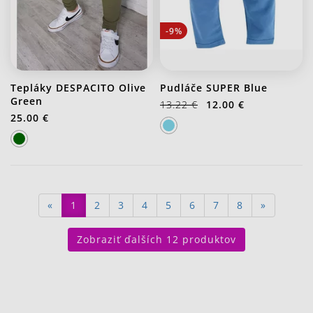
-9%
Tepláky DESPACITO Olive
Pudláče SUPER Blue
Green
13.22 €
12.00 €
25.00 €
«
1
2
3
4
5
6
7
8
»
Zobraziť ďalších 12 produktov