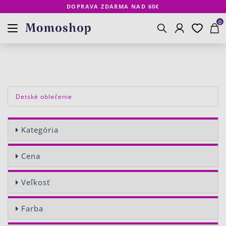
DOPRAVA ZDARMA NAD 60€
Prihlásenie
Obľúbené
Košík
www.momoshop.sk
0
Vyhľadávanie
Detské oblečenie
Kategória
Cena
Veľkosť
Farba