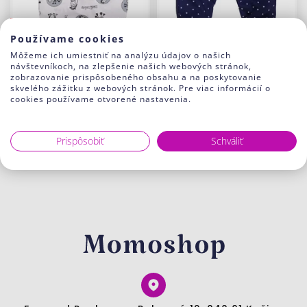
-23%
-30%
Používame cookies
Môžeme ich umiestniť na analýzu údajov o našich
návštevníkoch, na zlepšenie našich webových stránok,
zobrazovanie prispôsobeného obsahu a na poskytovanie
Dupačky pre kojenca
BABY polodupačky Dots
skvelého zážitku z webových stránok. Pre viac informácií o
Zebra sivá
Blue
cookies používame otvorené nastavenia.
9.74 €
7.50 €
7.90 €
5.50 €
Prispôsobiť
Schváliť