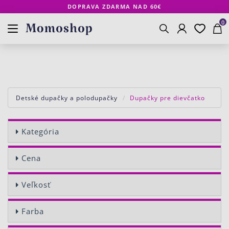
DOPRAVA ZDARMA NAD 60€
Prihlásenie
Obľúbené
Košík
www.momoshop.sk
0
Vyhľadávanie
Detské dupačky a polodupačky
Dupačky pre dievčatko
Kategória
Cena
Veľkosť
Farba