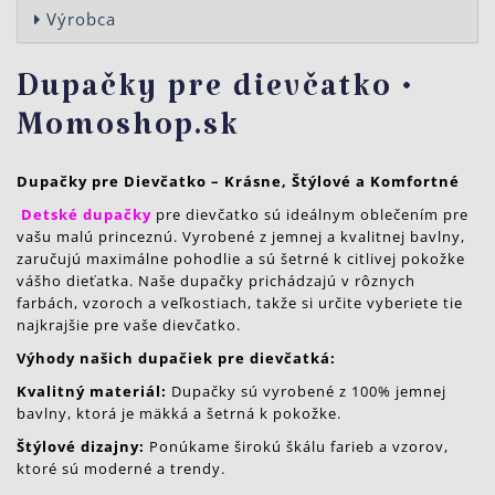
Výrobca
Dupačky pre dievčatko •
Momoshop.sk
Dupačky pre Dievčatko – Krásne, Štýlové a Komfortné
Detské dupačky
pre dievčatko sú ideálnym oblečením pre
vašu malú princeznú. Vyrobené z jemnej a kvalitnej bavlny,
zaručujú maximálne pohodlie a sú šetrné k citlivej pokožke
vášho dieťatka. Naše dupačky prichádzajú v rôznych
farbách, vzoroch a veľkostiach, takže si určite vyberiete tie
najkrajšie pre vaše dievčatko.
Výhody našich dupačiek pre dievčatká:
Kvalitný materiál:
Dupačky sú vyrobené z 100% jemnej
bavlny, ktorá je mäkká a šetrná k pokožke.
Štýlové dizajny:
Ponúkame širokú škálu farieb a vzorov,
ktoré sú moderné a trendy.