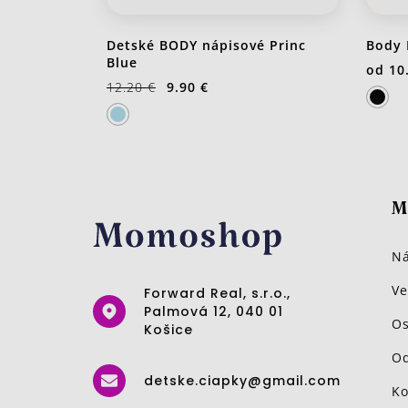
Detské BODY nápisové Princ
Body 
Blue
od
10
12.20 €
9.90 €
M
Ná
Ve
Forward Real, s.r.o.,
Palmová 12, 040 01
Os
Košice
Od
detske.ciapky@gmail.com
Ko