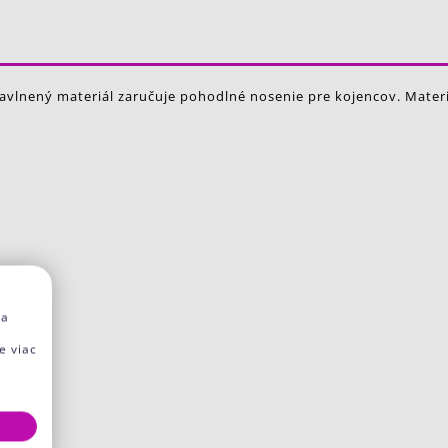
vlnený materiál zaručuje pohodlné nosenie pre kojencov. Materiá
na
e viac