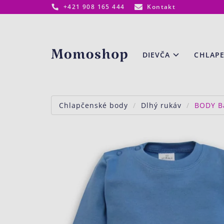
+421 908 165 444
Kontakt
www.momoshop.sk
DIEVČA
CHLAP
Chlapčenské body
Dlhý rukáv
BODY Ba