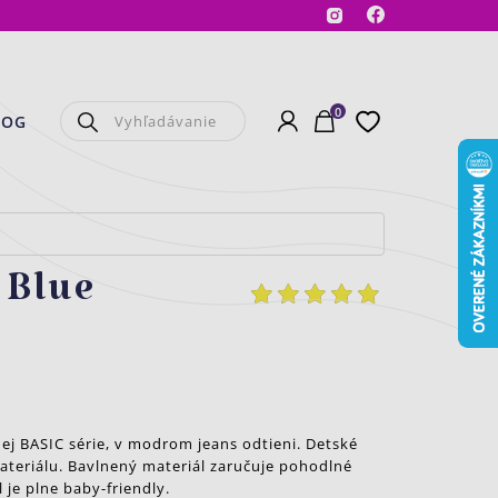
Facebook
Instagram
0
Prihlásenie
Košík
Obľúbené
LOG
 Blue
j BASIC série, v modrom jeans odtieni. Detské
teriálu. Bavlnený materiál zaručuje pohodlné
 je plne baby-friendly.