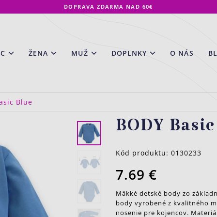
DOPRAVA ZDARMA NAD 60€
EC
ŽENA
MUŽ
DOPLNKY
O NÁS
B
sic Blue
BODY Basic
Kód produktu:
0130233
7.69 €
Mäkké detské body zo základne
body vyrobené z kvalitného ma
nosenie pre kojencov. Materiál