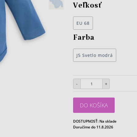
Veľkosť
EU 68
Farba
J5 Svetlo modrá
-
+
DO KOŠÍKA
DOSTUPNOSŤ:
Na sklade
Doručíme do 11.8.2026