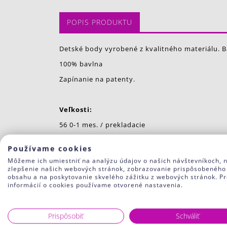
POPIS PRODUKTU
Detské body vyrobené z kvalitného materiálu. Ba
100% bavlna
Zapínanie na patenty.
Veľkosti:
56 0-1 mes. / prekladacie
62 1-3 mes. / prekladacie
Používame cookies
68 3-6 mes.
Môžeme ich umiestniť na analýzu údajov o našich návštevníkoch, 
zlepšenie našich webových stránok, zobrazovanie prispôsobeného
74 6-9 mes.
obsahu a na poskytovanie skvelého zážitku z webových stránok. Pr
informácií o cookies používame otvorené nastavenia.
80 9-12 mes.
Farby:
Prispôsobiť
Schváliť
J5 modrá v jeans odtieni