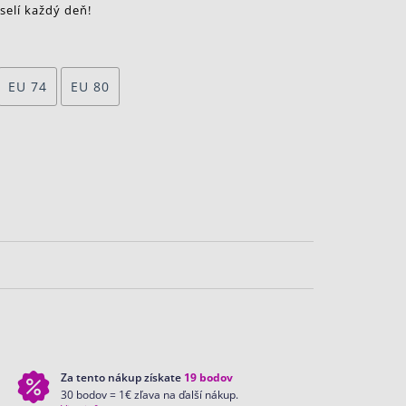
selí každý deň!
EU 74
EU 80
Za tento nákup získate
19
bodov
30 bodov = 1€ zľava na ďalší nákup.