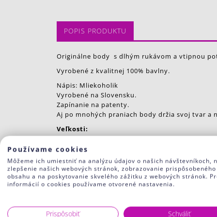
POPIS PRODUKTU
Originálne body s dlhým rukávom a vtipnou po
Vyrobené z kvalitnej 100% bavlny.
Nápis: Mliekoholik
Vyrobené na Slovensku.
Zapínanie na patenty.
Aj po mnohých praniach body držia svoj tvar a 
Veľkosti:
56 0- 1 mes.
Používame cookies
62 1-3 mes.
Môžeme ich umiestniť na analýzu údajov o našich návštevníkoch, 
zlepšenie našich webových stránok, zobrazovanie prispôsobeného
68 3-6 mes.
obsahu a na poskytovanie skvelého zážitku z webových stránok. Pr
informácií o cookies používame otvorené nastavenia.
74 6-9 mes.
80 9-12 mes.
Prispôsobiť
Schváliť
86 12-18 mes.