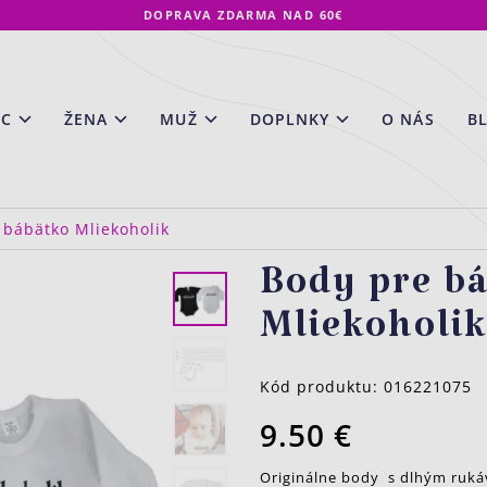
DOPRAVA ZDARMA NAD 60€
EC
ŽENA
MUŽ
DOPLNKY
O NÁS
B
 bábätko Mliekoholik
Body pre b
Mliekoholik
Kód produktu:
016221075
9.50 €
Originálne body s dlhým ruká