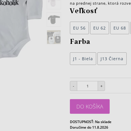
na prednej strane, ktorá rozve
Veľkosť
EU 56
EU 62
EU 68
Farba
J1 - Biela
J13 Čierna
-
+
DO KOŠÍKA
DOSTUPNOSŤ:
Na sklade
Doručíme do 11.8.2026