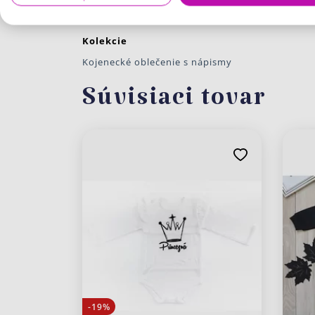
92 18-24 mes.
Kolekcie
Kojenecké oblečenie s nápismy
Súvisiaci tovar
-19%