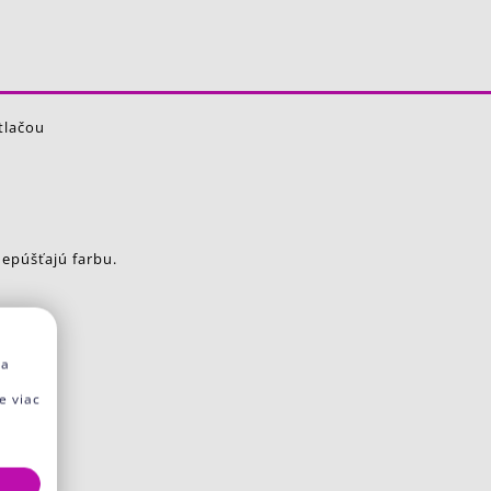
tlačou
nepúšťajú farbu.
na
e viac