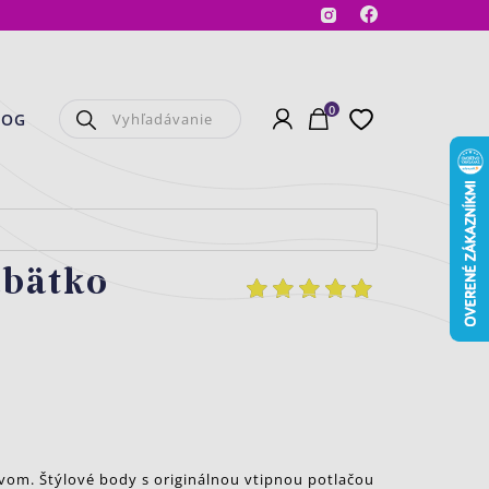
Facebook
Instagram
0
Prihlásenie
Košík
Obľúbené
LOG
ábätko
vom. Štýlové body s originálnou vtipnou potlačou