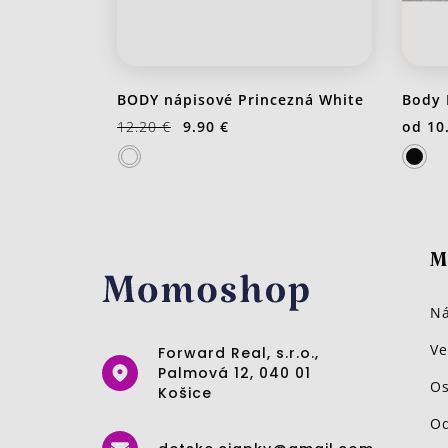
BODY nápisové Princezná White
Body 
12.20 €
9.90 €
od
10
M
Ná
Ve
Forward Real, s.r.o.,
Palmová 12, 040 01
Os
Košice
Od