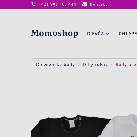
+421 908 165 444
Kontakt
www.momoshop.sk
DIEVČA
CHLAP
Dievčenské body
Dlhý rukáv
Body pre