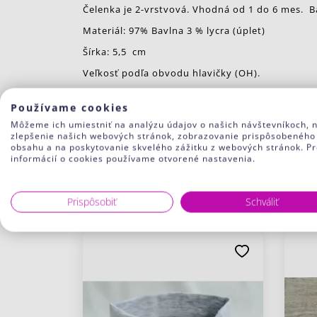
Čelenka je 2-vrstvová. Vhodná od 1 do 6 mes. 
Materiál: 97% Bavlna 3 % lycra (úplet)
Šírka: 5,5 cm
Veľkosť podľa obvodu hlavičky (OH).
Farby:
Používame cookies
J1 biela čelenka (biela mašľa s ružovými kvetin
Môžeme ich umiestniť na analýzu údajov o našich návštevníkoch, 
zlepšenie našich webových stránok, zobrazovanie prispôsobeného
J4 sv. ružová čelenka (biela mašľa s ružovými k
obsahu a na poskytovanie skvelého zážitku z webových stránok. Pr
informácií o cookies používame otvorené nastavenia.
Súvisiaci tovar
Prispôsobiť
Schváliť