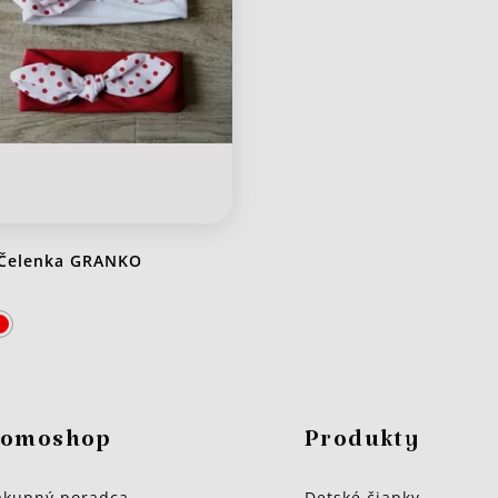
Čelenka GRANKO
omoshop
Produkty
kupný poradca
Detské čiapky