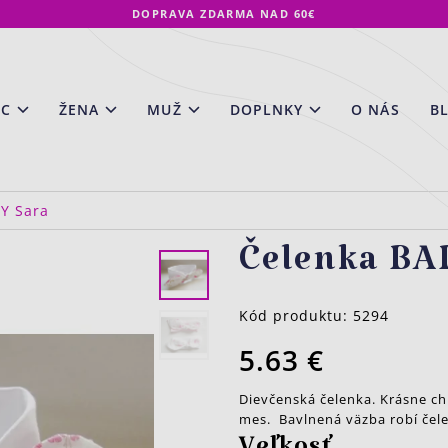
DOPRAVA ZDARMA NAD 60€
EC
ŽENA
MUŽ
DOPLNKY
O NÁS
B
Y Sara
Čelenka BA
Kód produktu:
5294
5.63 €
Dievčenská čelenka. Krásne ch
mes. Bavlnená väzba robí čel