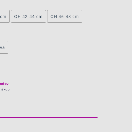
 cm
OH 42-44 cm
OH 46-48 cm
ová
odov
 nákup.