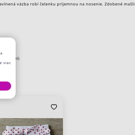
Bavlnená väzba robí čelenku príjemnou na nosenie. Zdobené mašli
kami)
na
vetinkami)
e viac