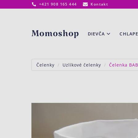
+421 908 165 444
Kontakt
www.momoshop.sk
DIEVČA
CHLAP
Čelenky
Uzlíkové čelenky
Čelenka BAB