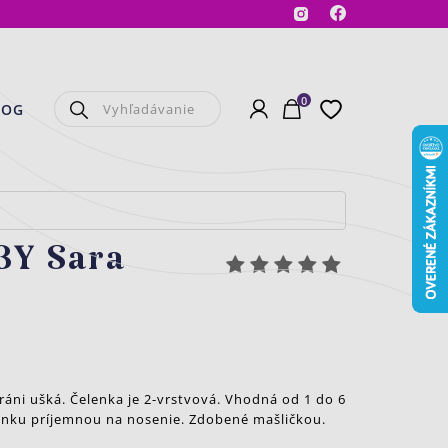
Facebook
Instagram
0
Prihlásenie
Košík
Obľúbené
LOG
BY Sara
ráni ušká. Čelenka je 2-vrstvová. Vhodná od 1 do 6
enku príjemnou na nosenie. Zdobené mašličkou.