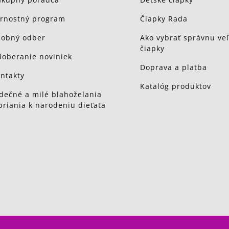
rnostný program
Čiapky Rada
obný odber
Ako vybrať správnu veľ
čiapky
oberanie noviniek
Doprava a platba
ntakty
Katalóg produktov
dečné a milé blahoželania
priania k narodeniu dieťaťa
é