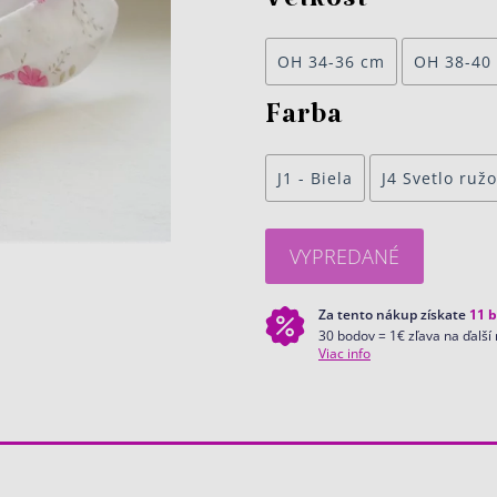
Veľkosť
OH 34-36 cm
OH 38-40
Farba
J1 - Biela
J4 Svetlo ruž
VYPREDANÉ
Za tento nákup získate
11
b
30 bodov = 1€ zľava na ďalší
Viac info