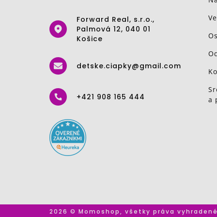
Ve
Forward Real, s.r.o.,
Palmová 12, 040 01
Os
Košice
Od
detske.ciapky@gmail.com
Ko
Sr
+421 908 165 444
a 
2026 © Momoshop, všetky práva vyhraden