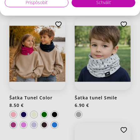
Prispôsobiť
Schváliť
Súvisiaci tovar
Šatka Tunel Color
Šatka tunel Smile
8.50 €
6.90 €
J20 Stredno ružová
J21 Svetlo fialová
J33 Kráľovsky modrá