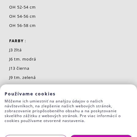
OH 52-54 cm
OH 54-56 cm
OH 56-58 cm
FARBY
:
J3 žltá
J6 tm. modrá
J13 čierna
J9 tm. zelená
J23 hnedá
Používame cookies
Model je vhodné skombinovať s tunelom Melír alebo
Môžeme ich umiestniť na analýzu údajov o našich
tunel Smile. Vytvoráte si tak krásny komplet na
návštevníkoch, na zlepšenie našich webových stránok,
prechodné obdobie.
zobrazovanie prispôsobeného obsahu a na poskytovanie
skvelého zážitku z webových stránok. Pre viac informácií o
Z nášho Blogu vyberáme:
cookies používame otvorené nastavenia.
Ako si vybrať detskú čiapku na prechodné obdobie?