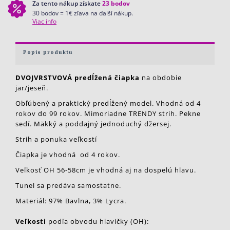
Za tento nákup získate
23
bodov
30 bodov = 1€ zľava na ďalší nákup.
Viac info
Popis produktu
DVOJVRSTVOVÁ predĺžená čiapka
na obdobie
jar/jeseň.
Obľúbený a praktický predĺžený model. Vhodná od 4
rokov do 99 rokov. Mimoriadne TRENDY strih. Pekne
sedí. Mäkký a poddajný jednoduchý džersej.
Strih a ponuka veľkostí
Čiapka je vhodná od 4 rokov.
Veľkosť OH 56-58cm je vhodná aj na dospelú hlavu.
Tunel sa predáva samostatne.
Materiál: 97% Bavlna, 3% Lycra.
Veľkosti
podľa obvodu hlavičky (OH):