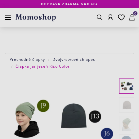
DOPRAVA ZDARMA NAD 60€
Prihlásenie
Obľúbené
Košík
www.momoshop.sk
0
Vyhľadávanie
Prechodné čiapky
Dvojvrstvové chlapec
Čiapka jar jeseň Rišo Color