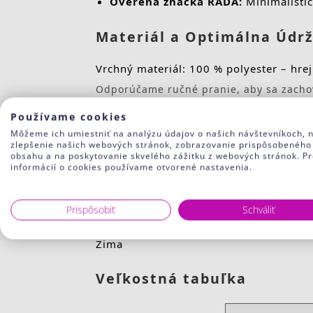
Overená značka RADA:
Minimalistick
Materiál a Optimálna Údr
Vrchný materiál: 100 % polyester – hrej
Odporúčame ručné pranie, aby sa zachov
Alternatívne je možné použiť program na
Používame cookies
Môžeme ich umiestniť na analýzu údajov o našich návštevníkoch, 
Farba
zlepšenie našich webových stránok, zobrazovanie prispôsobeného
obsahu a na poskytovanie skvelého zážitku z webových stránok. Pr
informácií o cookies používame otvorené nastavenia.
J1 – biela
Prispôsobiť
Sezóna
Schváliť
Zima
Veľkostná tabuľka