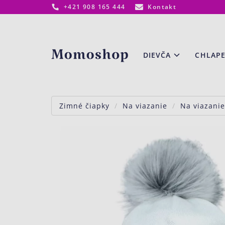
+421 908 165 444
Kontakt
www.momoshop.sk
DIEVČA
CHLAP
Zimné čiapky
Na viazanie
Na viazanie