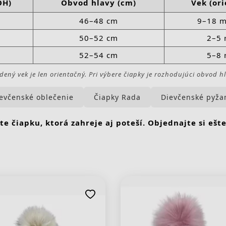
OH)
Obvod hlavy (cm)
Vek (or
46–48 cm
9–18 m
50–52 cm
2–5 
52–54 cm
5–8 
dený vek je len orientačný. Pri výbere čiapky je rozhodujúci obvod hl
evčenské oblečenie
Čiapky Rada
Dievčenské pyž
te čiapku, ktorá zahreje aj poteší. Objednajte si ešte