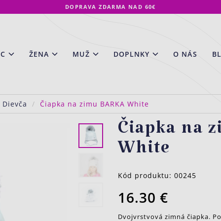
DOPRAVA ZDARMA NAD 60€
EC
ŽENA
MUŽ
DOPLNKY
O NÁS
B
 Dievča
Čiapka na zimu BARKA White
Čiapka na 
White
Kód produktu:
00245
16.30 €
Dvojvrstvová zimná čiapka. Po