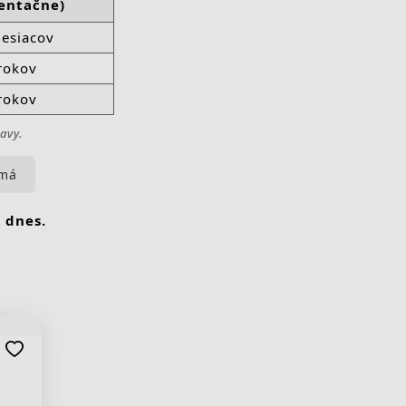
ientačne)
esiacov
rokov
rokov
avy.
amá
 dnes.