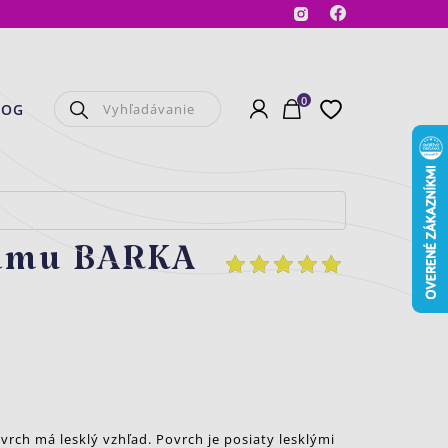
Facebook
Instagram
0
Prihlásenie
Košík
Obľúbené
LOG
zimu BARKA
vrch má lesklý vzhľad. Povrch je posiaty lesklými