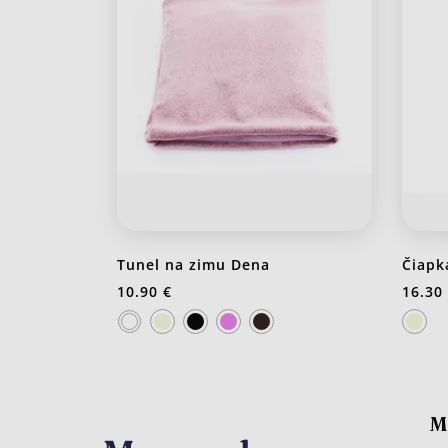
Tunel na zimu Dena
Čiapk
10.90 €
16.30
J20 Stredno ružová
M