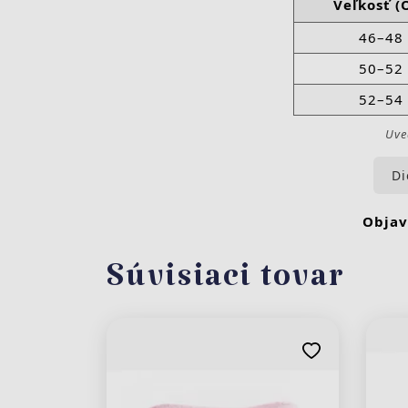
Veľkosť (
46–48
50–52
52–54
Uve
Di
Objav
Súvisiaci tovar