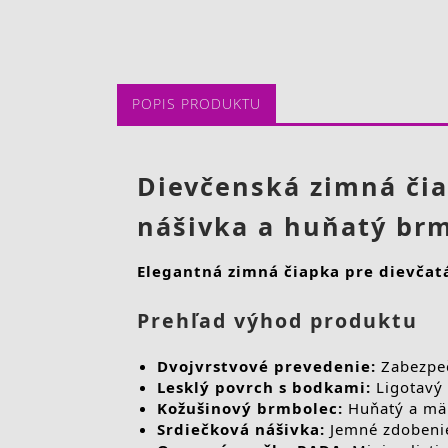
POPIS PRODUKTU
Dievčenská zimná čia
nášivka a huňatý br
Elegantná zimná čiapka pre dievčatá
Prehľad výhod produktu
Dvojvrstvové prevedenie:
Zabezpeč
Lesklý povrch s bodkami:
Ligotavý 
Kožušinový brmbolec:
Huňatý a mäk
Srdiečková nášivka:
Jemné zdobenie 