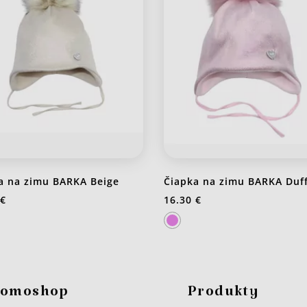
a na zimu BARKA Beige
Čiapka na zimu BARKA Duff
 €
16.30 €
J20 Stredno ružová
omoshop
Produkty