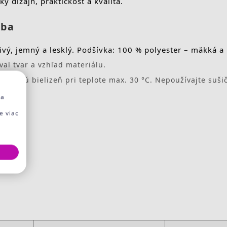
ý dizajn, praktickosť a kvalita.
žba
ivý, jemný a lesklý. Podšívka: 100 % polyester – mäkká a
al tvar a vzhľad materiálu.
 jemnú bielizeň pri teplote max. 30 °C. Nepoužívajte sušič
na
e viac