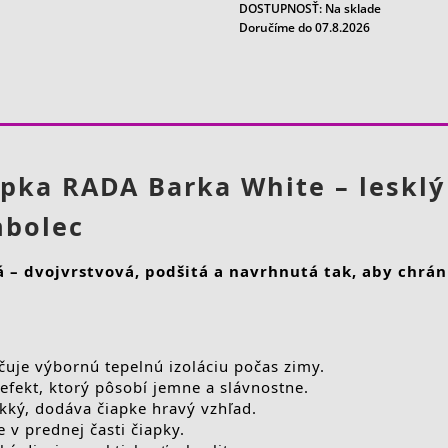
DOSTUPNOSŤ:
Na sklade
Doručíme do 07.8.2026
pka RADA Barka White – lesklý
mbolec
 – dvojvrstvová, podšitá a navrhnutá tak, aby chrán
uje výbornú tepelnú izoláciu počas zimy.
efekt, ktorý pôsobí jemne a slávnostne.
ký, dodáva čiapke hravý vzhľad.
v prednej časti čiapky.