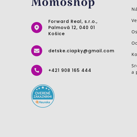
Ná
Ve
Forward Real, s.r.o.,
Palmová 12, 040 01
Os
Košice
Od
detske.ciapky@gmail.com
Ko
Sr
+421 908 165 444
a 