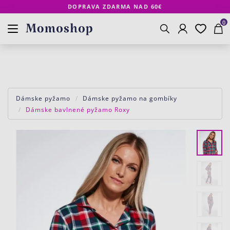
DOPRAVA ZDARMA NAD 60€
Prihlásenie
Obľúbené
Košík
www.momoshop.sk
0
Vyhľadávanie
Dámske pyžamo
Dámske pyžamo na gombíky
Dámske bavlnené pyžamo Roxy