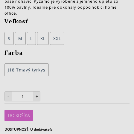
páse nohavíc. Pyžamo je vyrobené z jemného úpletu zo
100% bavlny. Ideálne pre dokonalý odpočinok či home
office.
Veľkosť
S
M
L
XL
XXL
Farba
J18 Tmavý tyrkys
-
+
DO KOŠÍKA
DOSTUPNOSŤ:
U dodávateľa