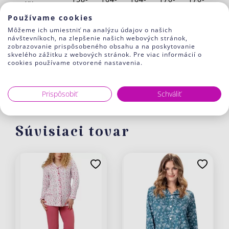
výška
164
170
170
176
176
Používame cookies
obvod
88-
92-
96-
100-
104-
Môžeme ich umiestniť na analýzu údajov o našich
návštevníkoch, na zlepšenie našich webových stránok,
hrudníka
92
96
100
104
108
zobrazovanie prispôsobeného obsahu a na poskytovanie
skvelého zážitku z webových stránok. Pre viac informácií o
obvod
72-
76-
80-
84-
88-92
cookies používame otvorené nastavenia.
pása
76
80
84
88
obvod
92-
96-
100-
104-
108-
Prispôsobiť
Schváliť
bokov
96
100
104
108
112
Súvisiaci tovar