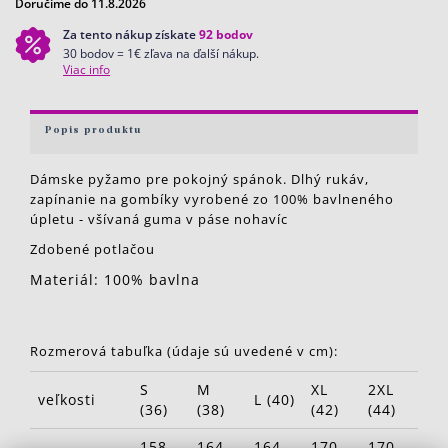
Doručíme do 11.8.2026
Za tento nákup získate
92
bodov
30 bodov = 1€ zľava na ďalší nákup.
Viac info
Popis produktu
Dámske pyžamo pre pokojný spánok. Dlhý rukáv,
zapínanie na gombíky vyrobené zo 100% bavlneného
úpletu - všívaná guma v páse nohavíc
Zdobené potlačou
Materiál: 100% bavlna
Rozmerová tabuľka (údaje sú uvedené v cm):
S
M
XL
2XL
veľkosti
L (40)
(36)
(38)
(42)
(44)
158-
164-
164-
170-
170-