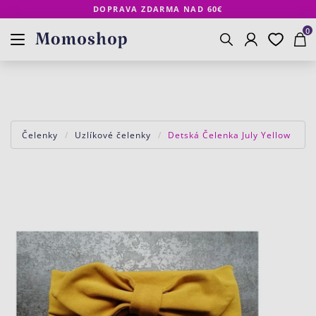
DOPRAVA ZDARMA NAD 60€
Prihlásenie
Obľúbené
Košík
www.momoshop.sk
0
Vyhľadávanie
Čelenky
Uzlíkové čelenky
Detská Čelenka July Yellow