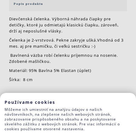
Popis produktu
Dievčenská čelenka. Výborná náhrada čiapky pre
detičky, ktoré ju odmietajú klasickú čiapku, zároveň,
drží aj neposlušné vlásky.
Čelenka je 2-vrstvová. Pekne zakryje ušká.Vhodná od 3
mes. aj pre mamičku, či veľkú sestričku :-)
Bavlnená väzba robí čelenku príjemnou na nosenie.
Zdobené mašličkou.
Materiál: 95% Bavlna 5% Elastan (úplet)
Šírka: 8 cm
Veľkosti podľa obvodu hlavičky (OH)
Používame cookies
FARBY:
Môžeme ich umiestniť na analýzu údajov o našich
návštevníkoch, na zlepšenie našich webových stránok,
J3 žltá horčicová
zobrazovanie prispôsobeného obsahu a na poskytovanie
skvelého zážitku z webových stránok. Pre viac informácií o
cookies používame otvorené nastavenia.
Súvisiaci tovar