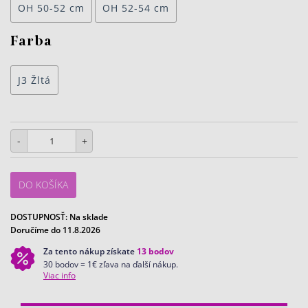
OH 50-52 cm
OH 52-54 cm
Farba
J3 Žltá
-
+
DO KOŠÍKA
DOSTUPNOSŤ:
Na sklade
Doručíme do 11.8.2026
Za tento nákup získate
13
bodov
30 bodov = 1€ zľava na ďalší nákup.
Viac info