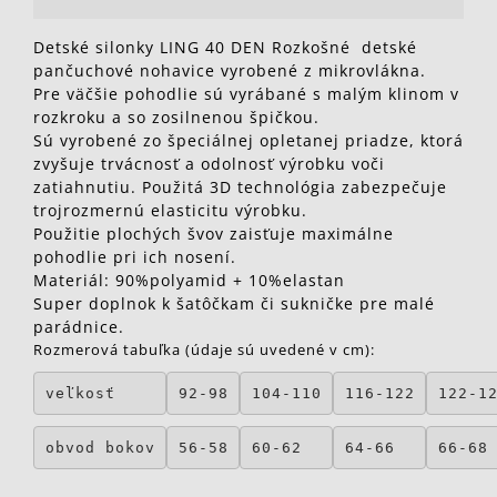
Detské silonky LING 40 DEN Rozkošné detské
pančuchové nohavice vyrobené z mikrovlákna.
Pre väčšie pohodlie sú vyrábané s malým klinom v
rozkroku a so zosilnenou špičkou.
Sú vyrobené zo špeciálnej opletanej priadze, ktorá
zvyšuje trvácnosť a odolnosť výrobku voči
zatiahnutiu. Použitá 3D technológia zabezpečuje
trojrozmernú elasticitu výrobku.
Použitie plochých švov zaisťuje maximálne
pohodlie pri ich nosení.
Materiál: 90%polyamid + 10%elastan
Super doplnok k šatôčkam či sukničke pre malé
parádnice.
Rozmerová tabuľka (údaje sú uvedené v cm):
veľkosť
92-98
104-110
116-122
122-1
obvod bokov
56-58
60-62
64-66
66-68