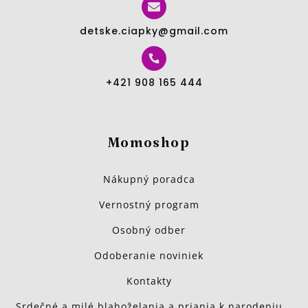
detske.ciapky@gmail.com
+421 908 165 444
Momoshop
Nákupný poradca
Vernostný program
Osobný odber
Odoberanie noviniek
Kontakty
Srdečné a milé blahoželania a priania k narodeniu