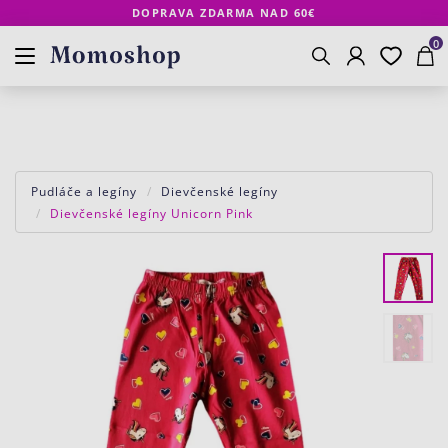
DOPRAVA ZDARMA NAD 60€
Prihlásenie
Obľúbené
Košík
www.momoshop.sk
0
Vyhľadávanie
Pudláče a legíny
Dievčenské legíny
Dievčenské legíny Unicorn Pink