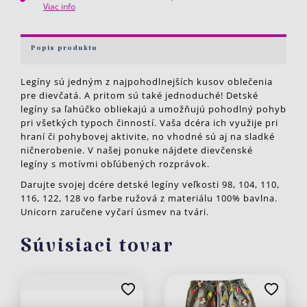
Viac info
Popis produktu
Legíny sú jedným z najpohodlnejších kusov oblečenia
pre dievčatá. A pritom sú také jednoduché! Detské
legíny sa ľahúčko obliekajú a umožňujú pohodlný pohyb
pri všetkých typoch činností. Vaša dcéra ich využije pri
hraní či pohybovej aktivite, no vhodné sú aj na sladké
ničnerobenie. V našej ponuke nájdete dievčenské
legíny s motívmi obľúbených rozprávok.
Darujte svojej dcére detské legíny veľkosti 98, 104, 110,
116, 122, 128 vo farbe ružová z materiálu 100% bavlna.
Unicorn zaručene vyčarí úsmev na tvári.
Súvisiaci tovar