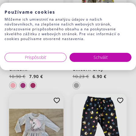
Používame cookies
Môžeme ich umiestniť na analýzu údajov o našich
návštevníkoch, na zlepšenie našich webových stránok,
zobrazovanie prispôsobeného obsahu a na poskytovanie
skvelého zážitku z webových stránok. Pre viac informácií o
-28%
-33%
cookies používame otvorené nastavenia.
Prispôsobiť
Schváliť
Šiltovka Minnie
Dievčenské legíny
Unicorn
Unicorn Grey
10.90 €
7.90 €
10.23 €
6.90 €