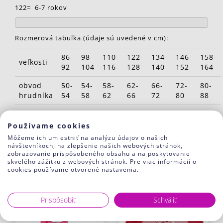
122= 6-7 rokov
Rozmerová tabuľka (údaje sú uvedené v cm):
86-
98-
110-
122-
134-
146-
158-
veľkosti
92
104
116
128
140
152
164
obvod
50-
54-
58-
62-
66-
72-
80-
hrudníka
54
58
62
66
72
80
88
obvod
48-
50-
52-
54-
56-
60-
64-
pása
52
54
56
58
62
68
72
Používame cookies
Môžeme ich umiestniť na analýzu údajov o našich
návštevníkoch, na zlepšenie našich webových stránok,
zobrazovanie prispôsobeného obsahu a na poskytovanie
Súvisiaci tovar
skvelého zážitku z webových stránok. Pre viac informácií o
cookies používame otvorené nastavenia.
Prispôsobiť
Schváliť