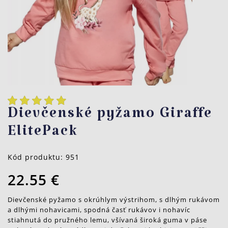
Dievčenské pyžamo Giraffe
ElitePack
Kód produktu:
951
22.55 €
Dievčenské pyžamo s okrúhlym výstrihom, s dlhým rukávom
a dlhými nohavicami, spodná časť rukávov i nohavíc
stiahnutá do pružného lemu, všívaná široká guma v páse