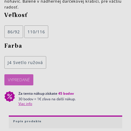
nohavíc. Balené v nádhernej darčekovej krabici, pre väčšiu
radosť.
Veľkosť
86/92
110/116
Farba
J4 Svetlo ružová
VYPREDANÉ
Za tento nákup získate
45
bodov
30 bodov = 1€ zľava na ďalší nákup.
Viac info
Popis produktu