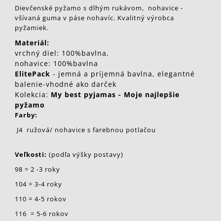
Dievčenské pyžamo s dlhým rukávom, nohavice -
všívaná guma v páse nohavíc. Kvalitný výrobca
pyžamiek.
Materiál:
vrchný diel: 100%bavlna,
nohavice: 100%bavlna
ElitePack
- jemná a príjemná bavlna, elegantné
balenie-vhodné ako darček
Kolekcia:
My best pyjamas - Moje najlepšie
pyžamo
Farby:
J4 ružová/ nohavice s farebnou potlačou
Veľkosti:
(podľa výšky postavy)
98 = 2 -3 roky
104 = 3-4 roky
110 = 4-5 rokov
116 = 5-6 rokov