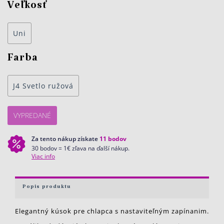
Veľkosť
Uni
Farba
J4 Svetlo ružová
VYPREDANÉ
Za tento nákup získate
11
bodov
30 bodov = 1€ zľava na ďalší nákup.
Viac info
Popis produktu
Elegantný kúsok pre chlapca s nastaviteľným zapínanim.