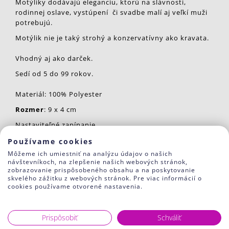
Motýliky dodávajú eleganciu, ktorú na slávnosti,
rodinnej oslave, vystúpení či svadbe malí aj veľkí muži
potrebujú.
Motýlik nie je taký strohý a konzervatívny ako kravata.
Vhodný aj ako darček.
Sedí od 5 do 99 rokov.
Materiál: 100% Polyester
Rozmer
: 9 x 4 cm
Nastaviteľné zapínanie.
Používame cookies
Súvisiaci tovar
Môžeme ich umiestniť na analýzu údajov o našich
návštevníkoch, na zlepšenie našich webových stránok,
zobrazovanie prispôsobeného obsahu a na poskytovanie
skvelého zážitku z webových stránok. Pre viac informácií o
cookies používame otvorené nastavenia.
Prispôsobiť
Schváliť