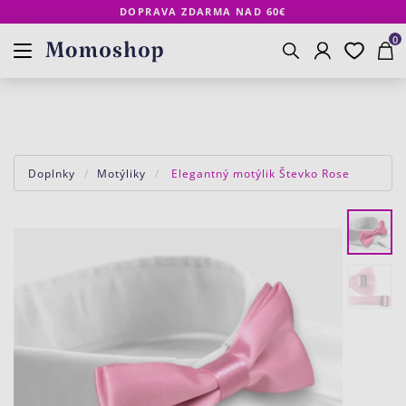
DOPRAVA ZDARMA NAD 60€
Prihlásenie
Obľúbené
Košík
www.momoshop.sk
0
Vyhľadávanie
Doplnky
Motýliky
Elegantný motýlik Števko Rose