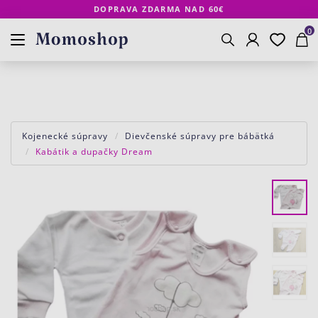
DOPRAVA ZDARMA NAD 60€
Prihlásenie
Obľúbené
Košík
www.momoshop.sk
0
Vyhľadávanie
Kojenecké súpravy
Dievčenské súpravy pre bábätká
Kabátik a dupačky Dream