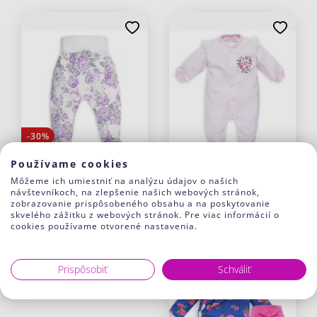
-30%
Používame cookies
Môžeme ich umiestniť na analýzu údajov o našich
návštevníkoch, na zlepšenie našich webových stránok,
BABY polodupačky
Baby Overal VANESSA
zobrazovanie prispôsobeného obsahu a na poskytovanie
PURPL ROSE
11.17 €
skvelého zážitku z webových stránok. Pre viac informácií o
7.90 €
5.50 €
cookies používame otvorené nastavenia.
J21 Svetlo fialová
Prispôsobiť
Schváliť