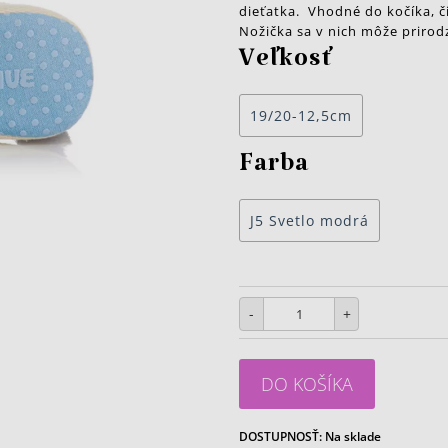
dieťatka. Vhodné do kočíka, č
Nožička sa v nich môže prirodz
Veľkosť
19/20-12,5cm
Farba
J5 Svetlo modrá
-
+
DO KOŠÍKA
DOSTUPNOSŤ:
Na sklade