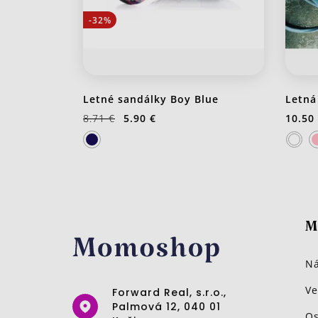
-32%
Letné sandálky Boy Blue
Letná
8.71 €
5.90 €
10.50
M
Ná
Ve
Forward Real, s.r.o.,
Palmová 12, 040 01
Os