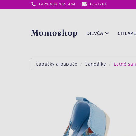
+421 908 165 444
Kontakt
www.momoshop.sk
DIEVČA
CHLAP
Capačky a papuče
Sandálky
Letné san