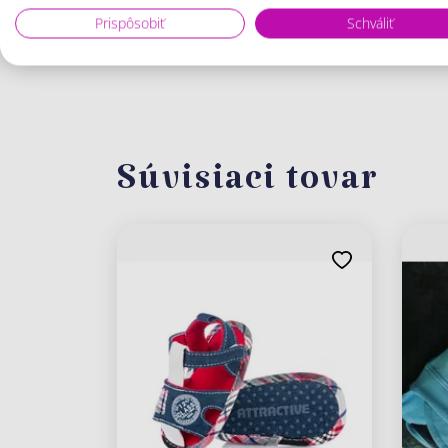
Prispôsobiť
Schváliť
Súvisiaci tovar