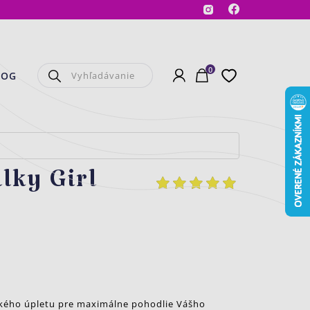
Facebook
Instagram
0
Prihlásenie
Košík
Obľúbené
LOG
lky Girl
kého úpletu pre maximálne pohodlie Vášho