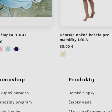
 čiapka HUGO
Dámska nočná košeľa pre
mamičky LOLA
 €
33.00 €
omoshop
Produkty
kupný poradca
Detské čiapky
rnostný program
Čiapky Rada
obný odber
Ako vybrať správnu veľ