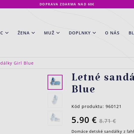
DOPRAVA ZDARMA NAD 60€
EC
ŽENA
MUŽ
DOPLNKY
O NÁS
B
dálky Girl Blue
Letné sandá
Blue
Kód produktu:
960121
5.90 €
8.71 €
Domáce detské sandálky z ľah