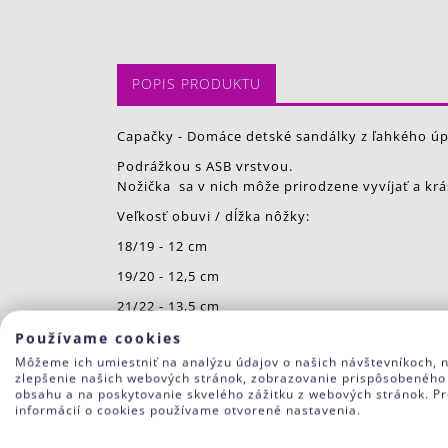
POPIS PRODUKTU
Capačky - Domáce detské sandálky z ľahkého úp
Podrážkou s ASB vrstvou.
Nožička sa v nich môže prirodzene vyvíjať a krá
Veľkosť obuvi / dĺžka nôžky:
18/19 - 12 cm
19/20 - 12,5 cm
21/22 - 13,5 cm
Používame cookies
Môžeme ich umiestniť na analýzu údajov o našich návštevníkoch, 
Materiál:
zlepšenie našich webových stránok, zobrazovanie prispôsobeného
100% polyester - vrch
obsahu a na poskytovanie skvelého zážitku z webových stránok. Pr
100% bavlna - vnútro topánočky
informácií o cookies používame otvorené nastavenia.
100% polyester podrážka