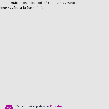
i na domáce nosenie. Podrážkou s ASB vrstvou.
ene vyvíjať a krásne rásť.
Za tento nákup získate
11
bodov