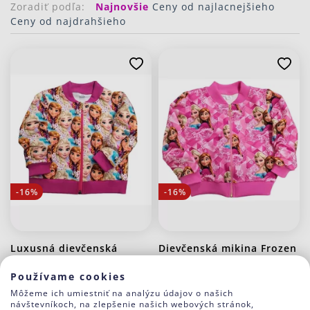
Zoradiť podľa:
Najnovšie
Ceny od najlacnejšieho
Ceny od najdrahšieho
-16%
-16%
Luxusná dievčenská
Dievčenská mikina Frozen
mikina Frozen Magenta
23.60 €
19.90 €
Používame cookies
23.60 €
19.90 €
Môžeme ich umiestniť na analýzu údajov o našich
návštevníkoch, na zlepšenie našich webových stránok,