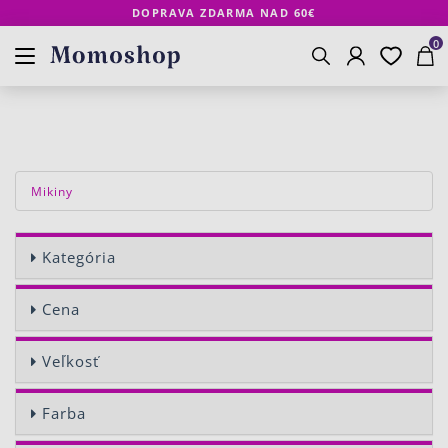
DOPRAVA ZDARMA NAD 60€
Prihlásenie
Obľúbené
Košík
www.momoshop.sk
0
Vyhľadávanie
Mikiny
Kategória
Cena
Veľkosť
Farba