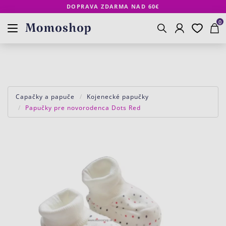
DOPRAVA ZDARMA NAD 60€
Prihlásenie
Obľúbené
Košík
www.momoshop.sk
0
Vyhľadávanie
Capačky a papuče
Kojenecké papučky
Papučky pre novorodenca Dots Red