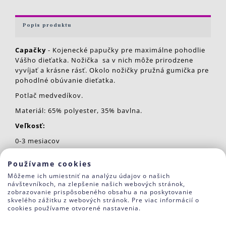
Popis produktu
Capačky
- Kojenecké papučky pre maximálne pohodlie
Vášho dieťatka. Nožička sa v nich môže prirodzene
vyvíjať a krásne rásť. Okolo nožičky pružná gumička pre
pohodlné obúvanie dieťatka.
Potlač medvedíkov.
Materiál: 65% polyester, 35% bavlna.
Veľkosť:
0-3 mesiacov
FARBA:
Používame cookies
J7 červená
Môžeme ich umiestniť na analýzu údajov o našich
návštevníkoch, na zlepšenie našich webových stránok,
zobrazovanie prispôsobeného obsahu a na poskytovanie
Súvisiaci tovar
skvelého zážitku z webových stránok. Pre viac informácií o
cookies používame otvorené nastavenia.