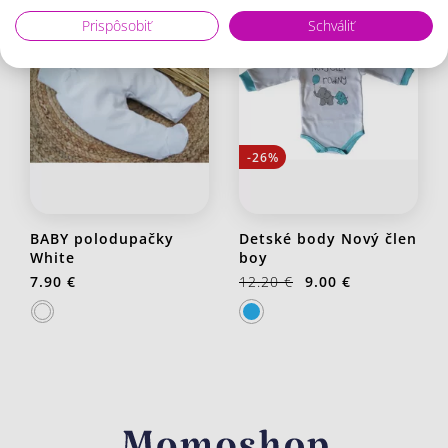
Prispôsobiť
Schváliť
-26%
BABY polodupačky
Detské body Nový člen
White
boy
7.90 €
12.20 €
9.00 €