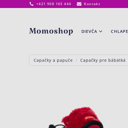
+421 908 165 444
Kontakt
www.momoshop.sk
DIEVČA
CHLAP
Capačky a papuče
Capačky pre bábätká