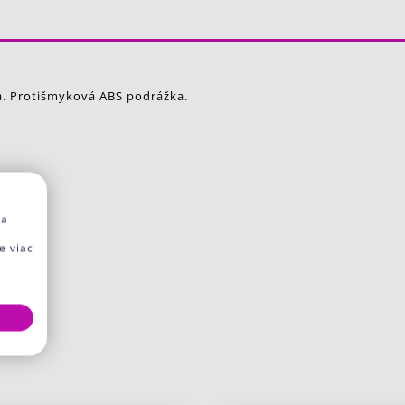
a. Protišmyková ABS podrážka.
na
e viac