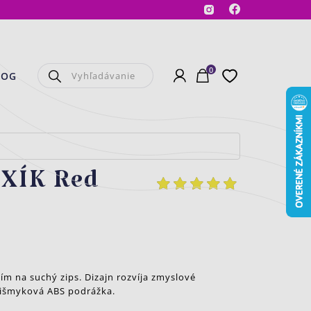
Facebook
Instagram
0
Prihlásenie
Košík
Obľúbené
LOG
XÍK Red
m na suchý zips. Dizajn rozvíja zmyslové
tišmyková ABS podrážka.