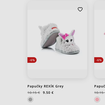
-6%
-6%
Papučky REXÍK Grey
Papuč
10.15 €
9.50 €
10.15