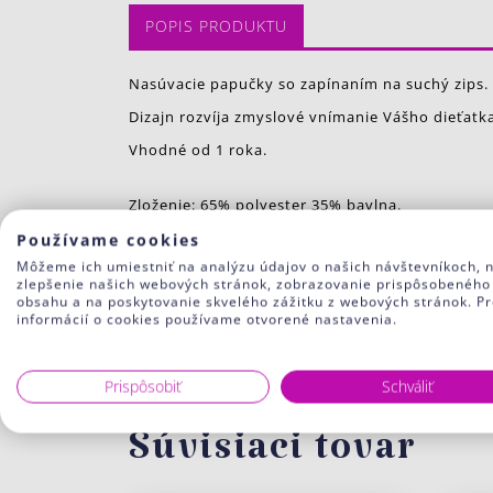
POPIS PRODUKTU
Nasúvacie papučky so zapínaním na suchý zips.
Dizajn rozvíja zmyslové vnímanie Vášho dieťatk
Vhodné od 1 roka.
Zloženie: 65% polyester 35% bavlna.
Používame cookies
Veľkosť obuvi/ dĺžka chodidla v cm:
Môžeme ich umiestniť na analýzu údajov o našich návštevníkoch, 
zlepšenie našich webových stránok, zobrazovanie prispôsobeného
20/21 = 13cm
obsahu a na poskytovanie skvelého zážitku z webových stránok. Pr
informácií o cookies používame otvorené nastavenia.
22/24 =14,50 cm
FARBA:
Prispôsobiť
Schváliť
J7 červená
Súvisiaci tovar