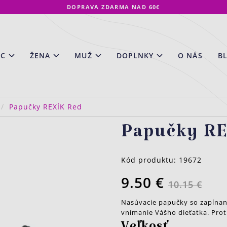
DOPRAVA ZDARMA NAD 60€
EC
ŽENA
MUŽ
DOPLNKY
O NÁS
B
Papučky REXÍK Red
Papučky RE
Kód produktu:
19672
9.50 €
10.15 €
Nasúvacie papučky so zapínaní
vnímanie Vášho dieťatka. Pro