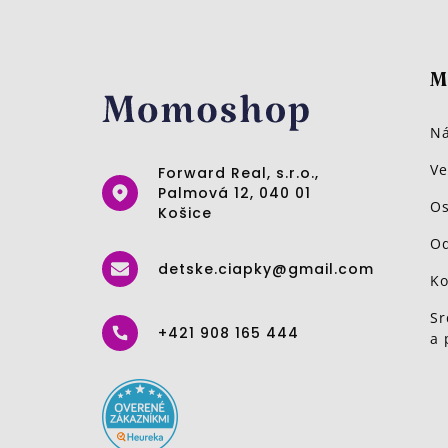
M
Ná
Ve
Forward Real, s.r.o.,
Palmová 12, 040 01
Os
Košice
Od
detske.ciapky@gmail.com
Ko
Sr
+421 908 165 444
a 