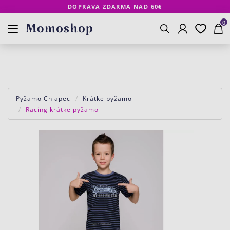
DOPRAVA ZDARMA NAD 60€
Prihlásenie
Obľúbené
Košík
www.momoshop.sk
0
Vyhľadávanie
Pyžamo Chlapec
Krátke pyžamo
Racing krátke pyžamo