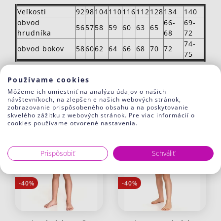
Veľkosti
92
98
104
110
116
112
128
134
140
obvod
66-
69-
56
57
58
59
60
63
65
hrudníka
68
72
74-
obvod bokov
58
60
62
64
66
68
70
72
75
Súvisiaci tovar
Používame cookies
Môžeme ich umiestniť na analýzu údajov o našich
návštevníkoch, na zlepšenie našich webových stránok,
zobrazovanie prispôsobeného obsahu a na poskytovanie
skvelého zážitku z webových stránok. Pre viac informácií o
cookies používame otvorené nastavenia.
Prispôsobiť
Schváliť
-40%
-40%