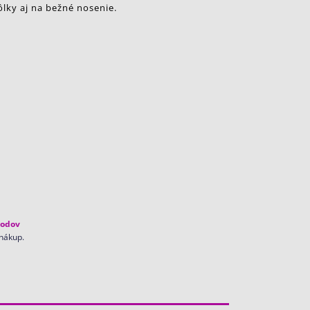
ôlky aj na bežné nosenie.
odov
 nákup.