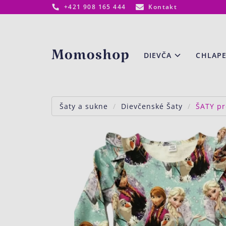
+421 908 165 444
Kontakt
www.momoshop.sk
DIEVČA
CHLAP
Šaty a sukne
Dievčenské Šaty
ŠATY pr