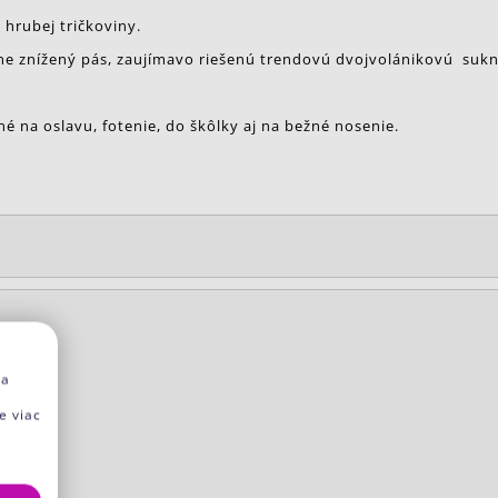
 hrubej tričkoviny.
ne znížený pás, zaujímavo riešenú trendovú dvojvolánikovú sukn
né na oslavu, fotenie, do škôlky aj na bežné nosenie.
na
e viac