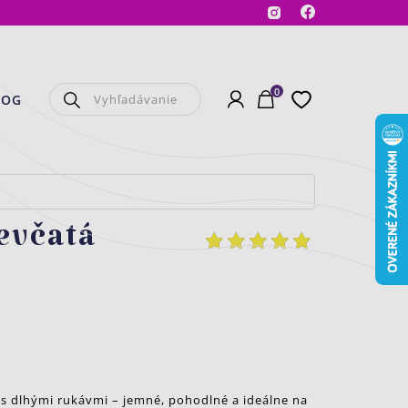
Facebook
Instagram
0
Prihlásenie
Košík
Obľúbené
LOG
evčatá
 s dlhými rukávmi – jemné, pohodlné a ideálne na