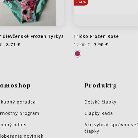
-34%
y dievčenské Frozen Tyrkys
Tričko Frozen Rose
 €
8.71 €
12.00 €
7.90 €
omoshop
Produkty
kupný poradca
Detské čiapky
rnostný program
Čiapky Rada
obný odber
Ako vybrať správnu veľ
čiapky
oberanie noviniek