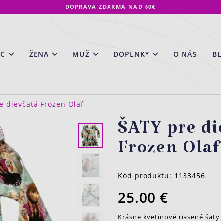
DOPRAVA ZDARMA NAD 60€
EC
ŽENA
MUŽ
DOPLNKY
O NÁS
B
e dievčatá Frozen Olaf
ŠATY pre di
Frozen Olaf
Kód produktu:
1133456
25.00 €
Krásne kvetinové riasené šaty