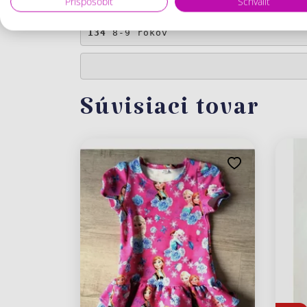
Prispôsobiť
Schváliť
128
 7-8 rokov
134
 8-9 rokov
Súvisiaci tovar