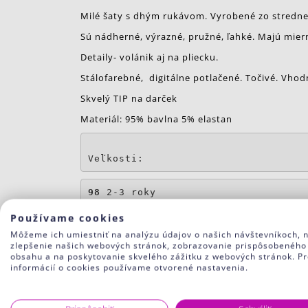
Milé šaty s dhým rukávom. Vyrobené zo stredne
Sú nádherné, výrazné, pružné, ľahké. Majú mier
Detaily- volánik aj na pliecku.
Stálofarebné, digitálne potlačené. Točivé. Vhod
Skvelý TIP na darček
Materiál: 95% bavlna 5% elastan
Veľkosti: 
98 
2-3 roky
Používame cookies
104
 3-4 roky
Môžeme ich umiestniť na analýzu údajov o našich návštevníkoch, 
110
 4-5 rokov
zlepšenie našich webových stránok, zobrazovanie prispôsobeného
obsahu a na poskytovanie skvelého zážitku z webových stránok. Pr
116
 5-6 rokov
informácií o cookies používame otvorené nastavenia.
122
 6-7 rokov