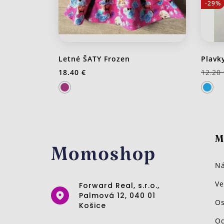
-29%
Letné ŠATY Frozen
Plavk
18.40 €
12.20
M
Ná
Ve
Forward Real, s.r.o.,
Palmová 12, 040 01
Os
Košice
Od