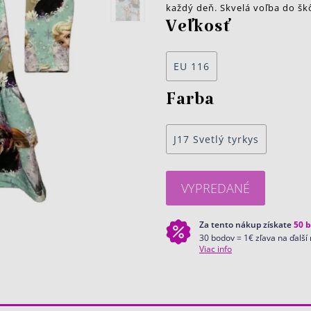
každý deň. Skvelá voľba do šk
Veľkosť
EU 116
Farba
J17 Svetlý tyrkys
VYPREDANÉ
Za tento nákup získate
50
b
30 bodov = 1€ zľava na ďalší
Viac info