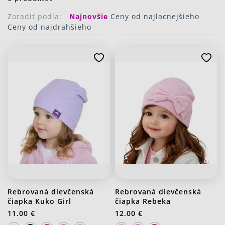
Zoradiť podľa:
Najnovšie
Ceny od najlacnejšieho
Ceny od najdrahšieho
Rebrovaná dievčenská
Rebrovaná dievčenská
čiapka Kuko Girl
čiapka Rebeka
11.00 €
12.00 €
J20 Stredno ružová
J21 Svetlo fialová
J20 Stredno ružová