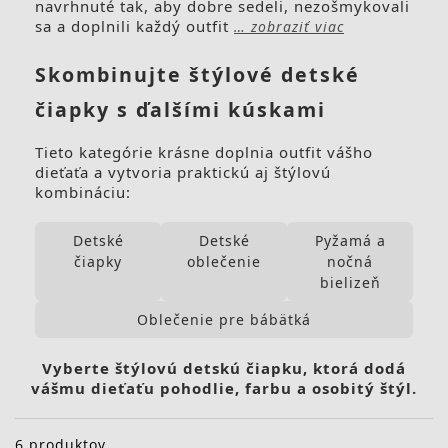
navrhnuté tak, aby dobre sedeli, nezošmykovali
sa a doplnili každý outfit
… zobraziť viac
Skombinujte štýlové detské
čiapky s ďalšími kúskami
Tieto kategórie krásne doplnia outfit vášho
dieťaťa a vytvoria praktickú aj štýlovú
kombináciu:
Detské
Detské
Pyžamá a
čiapky
oblečenie
nočná
bielizeň
Oblečenie pre bábätká
Vyberte štýlovú detskú čiapku, ktorá dodá
vášmu dieťaťu pohodlie, farbu a osobitý štýl.
6 produktov