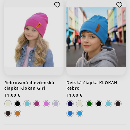
Rebrovaná dievčenská
Detská čiapka KLOKAN
čiapka Klokan Girl
Rebro
11.00 €
11.00 €
J20 Stredno ružová
J21 Svetlo fialová
J33 Kráľovsky modrá