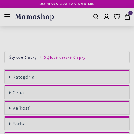
DOPRAVA ZDARMA NAD 60€
Prihlásenie
Obľúbené
Košík
www.momoshop.sk
0
Vyhľadávanie
Štýlové čiapky
Štýlové detské čiapky
Kategória
Cena
Veľkosť
Farba