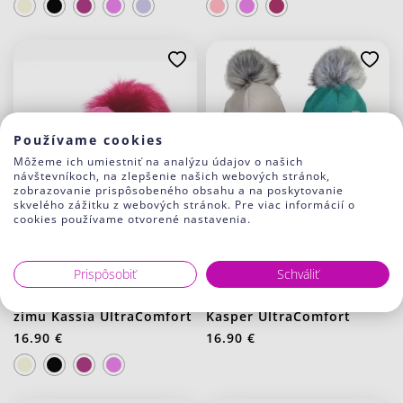
Používame cookies
Môžeme ich umiestniť na analýzu údajov o našich
návštevníkoch, na zlepšenie našich webových stránok,
zobrazovanie prispôsobeného obsahu a na poskytovanie
skvelého zážitku z webových stránok. Pre viac informácií o
cookies používame otvorené nastavenia.
Prispôsobiť
Schváliť
Dievčenská čiapka na
Čiapka s brmbolcom
zimu Kassia UltraComfort
Kasper UltraComfort
16.90 €
16.90 €
J20 Stredno ružová