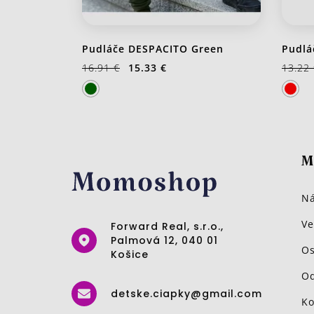
Pudláče DESPACITO Green
Pudlá
16.91 €
15.33 €
13.22
M
Ná
Ve
Forward Real, s.r.o.,
Palmová 12, 040 01
Os
Košice
Od
detske.ciapky@gmail.com
Ko