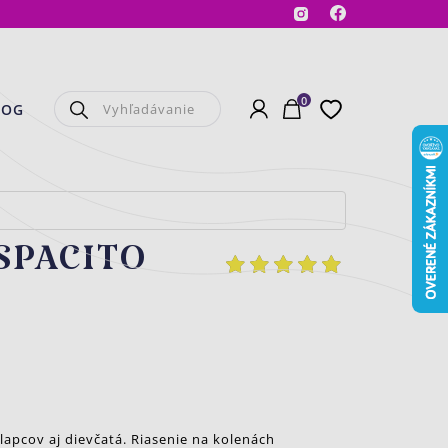
Facebook
Instagram
0
Prihlásenie
Košík
Obľúbené
LOG
ESPACITO
apcov aj dievčatá. Riasenie na kolenách