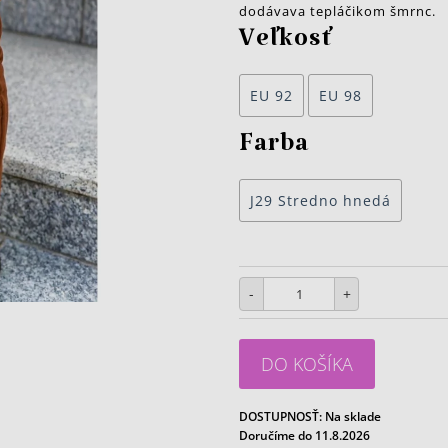
dodávava tepláčikom šmrnc.
Veľkosť
EU 92
EU 98
Farba
J29 Stredno hnedá
-
+
DO KOŠÍKA
DOSTUPNOSŤ:
Na sklade
Doručíme do 11.8.2026