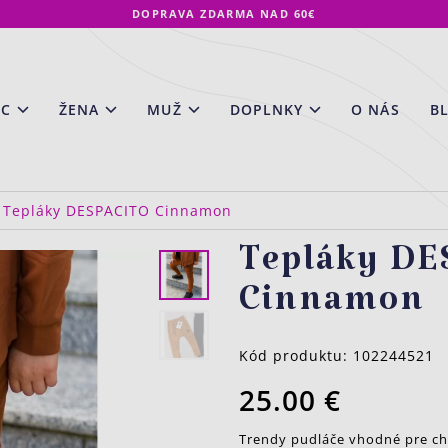
DOPRAVA ZDARMA NAD 60€
EC
ŽENA
MUŽ
DOPLNKY
O NÁS
B
Tepláky DESPACITO Cinnamon
Tepláky D
Cinnamon
Kód produktu:
102244521
25.00 €
Trendy pudláče vhodné pre chl