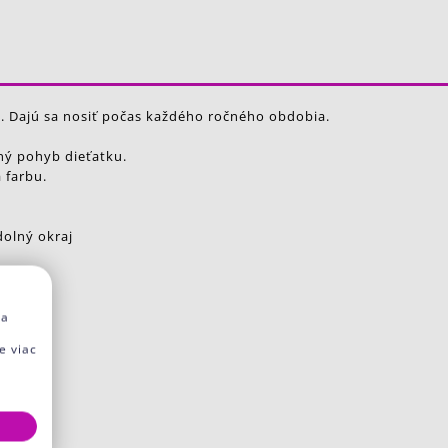
. Dajú sa nosiť počas každého ročného obdobia.
ý pohyb dieťatku.
 farbu.
dolný okraj
na
e viac