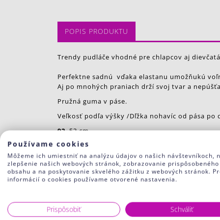
POPIS PRODUKTU
Trendy pudláče vhodné pre chlapcov aj dievčatá
Perfektne sadnú vďaka elastanu umožňukú voľn
Aj po mnohých praniach drží svoj tvar a nepúšťa
Pružná guma v páse.
Veľkosť podľa výšky /Dľžka nohavíc od pása po 
92
53 cm
Používame cookies
98
56 cm
Môžeme ich umiestniť na analýzu údajov o našich návštevníkoch, 
104
59 cm
zlepšenie našich webových stránok, zobrazovanie prispôsobeného
obsahu a na poskytovanie skvelého zážitku z webových stránok. Pr
110
63 cm
informácií o cookies používame otvorené nastavenia.
116
67 cm
122
70 cm
Prispôsobiť
Schváliť
128
75 cm