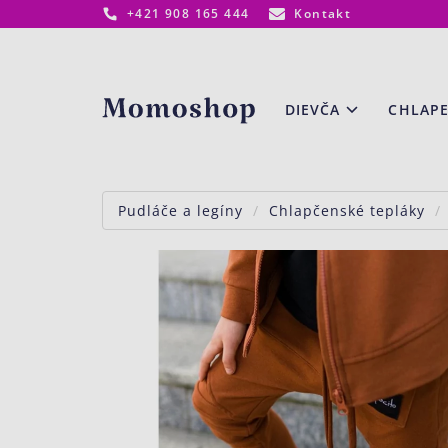
+421 908 165 444
Kontakt
www.momoshop.sk
DIEVČA
CHLAP
Pudláče a legíny
Chlapčenské tepláky