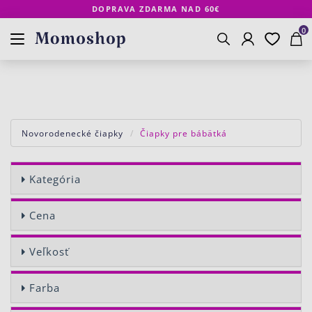
DOPRAVA ZDARMA NAD 60€
Prihlásenie
Obľúbené
Košík
www.momoshop.sk
0
Vyhľadávanie
Novorodenecké čiapky
Čiapky pre bábätká
Kategória
Cena
Veľkosť
Farba