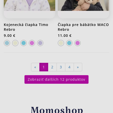
Kojenecká čiapka Timo
Čiapka pre bábätko MACO
Rebro
Rebro
9.00 €
11.00 €
J20 Stredno ružová
J21 Svetlo fialová
J20 Stredno ružová
«
1
2
3
4
»
Zobraziť ďalších 12 produktov