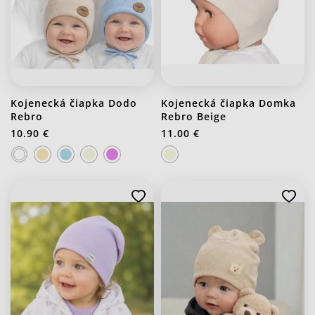
Kojenecká čiapka Dodo
Kojenecká čiapka Domka
Rebro
Rebro Beige
10.90 €
11.00 €
J20 Stredno ružová