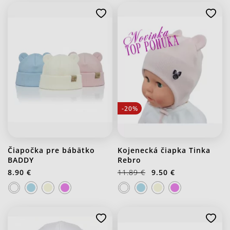
-20%
Čiapočka pre bábätko
Kojenecká čiapka Tinka
BADDY
Rebro
8.90 €
11.89 €
9.50 €
J20 Stredno ružová
J20 Stredno ružová