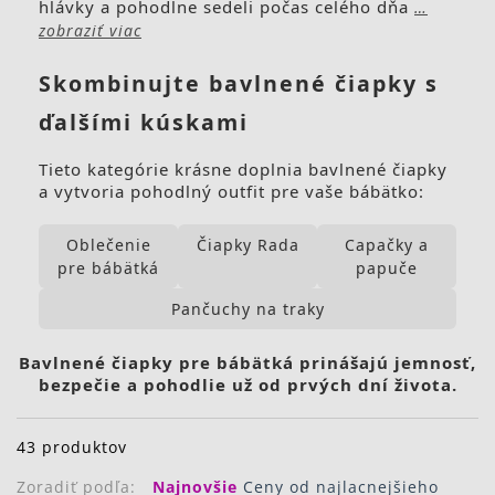
hlávky a pohodlne sedeli počas celého dňa
…
zobraziť viac
Skombinujte bavlnené čiapky s
ďalšími kúskami
Tieto kategórie krásne doplnia bavlnené čiapky
a vytvoria pohodlný outfit pre vaše bábätko:
Oblečenie
Čiapky Rada
Capačky a
pre bábätká
papuče
Pančuchy na traky
Bavlnené čiapky pre bábätká prinášajú jemnosť,
bezpečie a pohodlie už od prvých dní života.
43 produktov
Zoradiť podľa:
Najnovšie
Ceny od najlacnejšieho