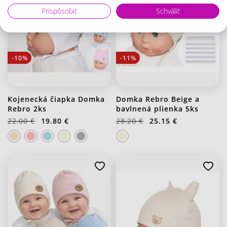
Prispôsobiť
Schváliť
-10%
-11%
Kojenecká čiapka Domka
Domka Rebro Beige a
Rebro 2ks
bavlnená plienka 5ks
22.00 €
19.80 €
28.20 €
25.15 €