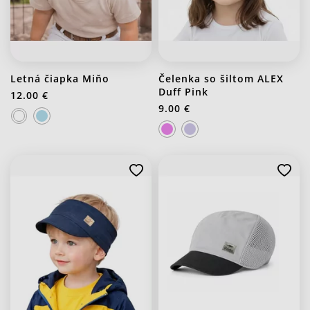
Letná čiapka Miňo
Čelenka so šiltom ALEX
Duff Pink
12.00 €
9.00 €
J20 Stredno ružová
J21 Svetlo fialová