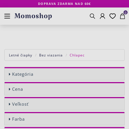
DOPRAVA ZDARMA NAD 60€
Prihlásenie
Obľúbené
Košík
www.momoshop.sk
0
Vyhľadávanie
Letné čiapky
Bez viazania
Chlapec
Kategória
Cena
Veľkosť
Farba