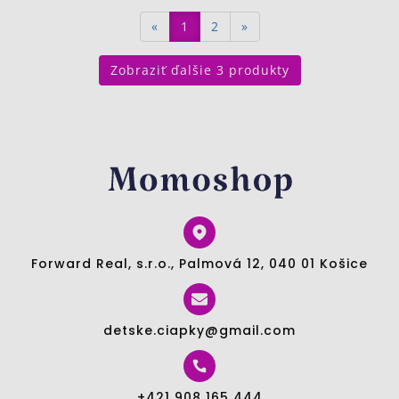
«
1
2
»
Zobraziť ďalšie 3 produkty
Forward Real, s.r.o., Palmová 12, 040 01 Košice
detske.ciapky@gmail.com
+421 908 165 444