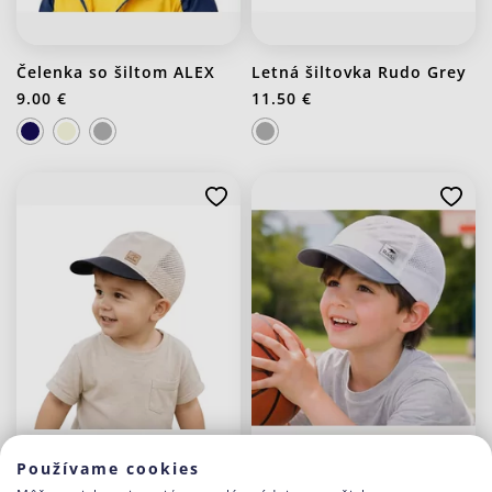
Čelenka so šiltom ALEX
Letná šiltovka Rudo Grey
9.00 €
11.50 €
Používame cookies
Letná šiltovka Rudo Beige
Letná šiltovka Luigi White