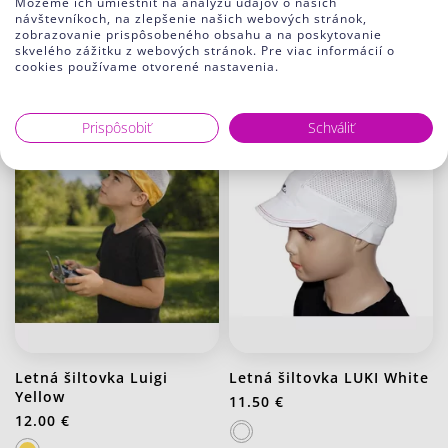
Môžeme ich umiestniť na analýzu údajov o našich
návštevníkoch, na zlepšenie našich webových stránok,
11.50 €
12.00 €
zobrazovanie prispôsobeného obsahu a na poskytovanie
skvelého zážitku z webových stránok. Pre viac informácií o
J1Ch Biela chlapec
cookies používame otvorené nastavenia.
Prispôsobiť
Schváliť
Letná šiltovka Luigi
Letná šiltovka LUKI White
Yellow
11.50 €
12.00 €