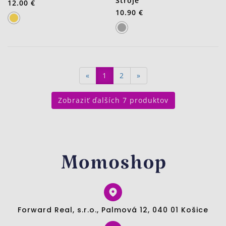
Stroje
12.00 €
10.90 €
«
1
2
»
Zobraziť ďalších 7 produktov
Forward Real, s.r.o., Palmová 12, 040 01 Košice