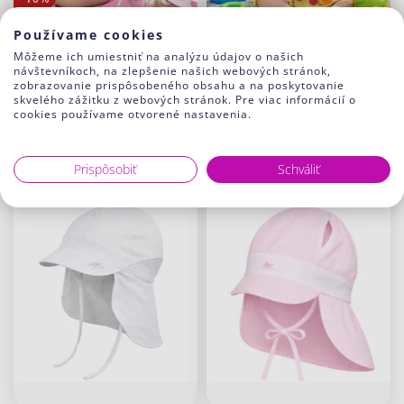
Používame cookies
Môžeme ich umiestniť na analýzu údajov o našich
Letná čiapka s plachtou
Letná čiapka BEĎO White
návštevníkoch, na zlepšenie našich webových stránok,
zobrazovanie prispôsobeného obsahu a na poskytovanie
Robin Girl 2ks
12.00 €
skvelého zážitku z webových stránok. Pre viac informácií o
21.00 €
18.90 €
cookies používame otvorené nastavenia.
Prispôsobiť
Schváliť