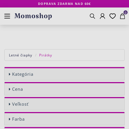
DOPRAVA ZDARMA NAD 60€
Prihlásenie
Obľúbené
Košík
www.momoshop.sk
0
Vyhľadávanie
Letné čiapky
Pirátky
Kategória
Cena
Veľkosť
Farba