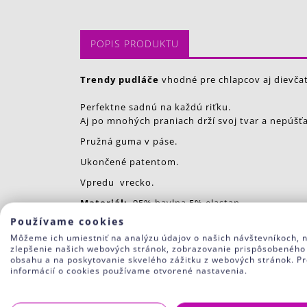
POPIS PRODUKTU
Trendy pudláče
vhodné pre chlapcov aj dievča
Perfektne sadnú na každú riťku.
Aj po mnohých praniach drží svoj tvar a nepúšťa
Pružná guma v páse.
Ukončené patentom.
Vpredu vrecko.
Materiál:
95% bavlna 5% elastan
Používame cookies
Veľkosti podľa výšky dieťaťa
Môžeme ich umiestniť na analýzu údajov o našich návštevníkoch, 
68
3-6 mes.
zlepšenie našich webových stránok, zobrazovanie prispôsobeného
obsahu a na poskytovanie skvelého zážitku z webových stránok. Pr
74
6-9 mes.
informácií o cookies používame otvorené nastavenia.
80
9-12 mes.
86
12-18 mes.