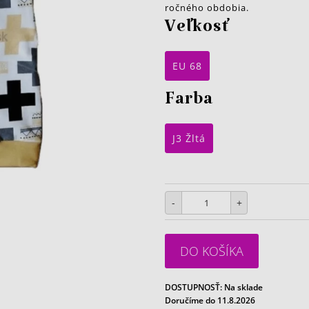
ročného obdobia.
Veľkosť
EU 68
Farba
J3 Žltá
-
+
DO KOŠÍKA
DOSTUPNOSŤ:
Na sklade
Doručíme do 11.8.2026