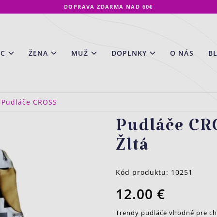
DOPRAVA ZDARMA NAD 60€
EC
ŽENA
MUŽ
DOPLNKY
O NÁS
B
Pudláče CROSS
Pudláče CR
Žltá
Kód produktu:
10251
12.00 €
Trendy pudláče vhodné pre chl