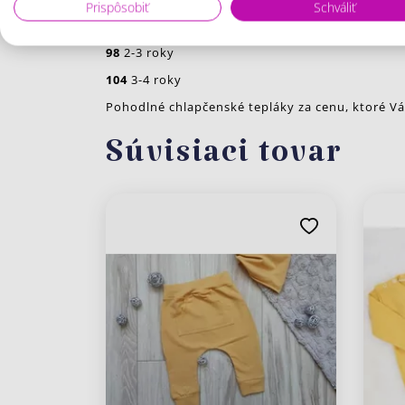
Prispôsobiť
Schváliť
92
18-24 mes.
98
2-3 roky
104
3-4 roky
Pohodlné chlapčenské tepláky za cenu, ktoré Vá
Súvisiaci tovar