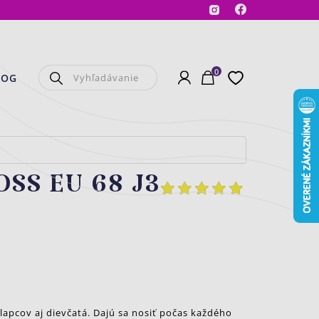
Facebook
Instagram
0
Prihlásenie
Košík
Obľúbené
LOG
OSS EU 68 J3
apcov aj dievčatá. Dajú sa nosiť počas každého