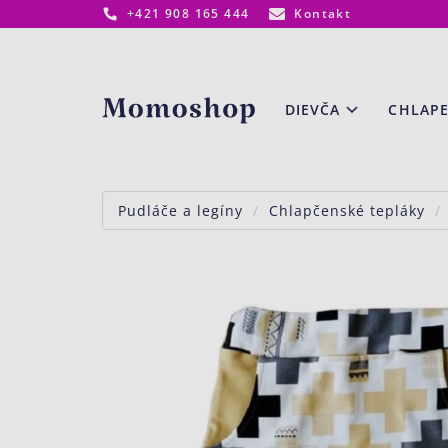
+421 908 165 444
Kontakt
www.momoshop.sk
DIEVČA
CHLAP
Pudláče a legíny
Chlapčenské tepláky